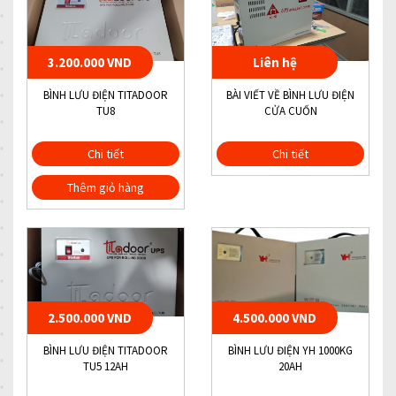
3.200.000 VND
Liên hệ
BÌNH LƯU ĐIỆN TITADOOR
BÀI VIẾT VỀ BÌNH LƯU ĐIỆN
TU8
CỬA CUỐN
Chi tiết
Chi tiết
Thêm giỏ hàng
2.500.000 VND
4.500.000 VND
BÌNH LƯU ĐIỆN TITADOOR
BÌNH LƯU ĐIỆN YH 1000KG
TU5 12AH
20AH