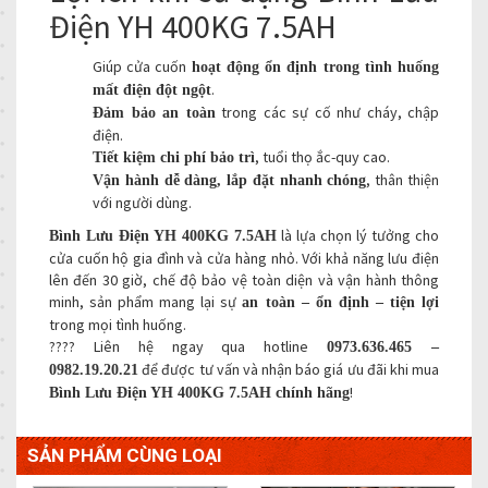
Điện YH 400KG 7.5AH
Giúp cửa cuốn
hoạt động ổn định trong tình huống
.
mất điện đột ngột
trong các sự cố như cháy, chập
Đảm bảo an toàn
điện.
, tuổi thọ ắc-quy cao.
Tiết kiệm chi phí bảo trì
, thân thiện
Vận hành dễ dàng, lắp đặt nhanh chóng
với người dùng.
là lựa chọn lý tưởng cho
Bình Lưu Điện YH 400KG 7.5AH
cửa cuốn hộ gia đình và cửa hàng nhỏ. Với khả năng lưu điện
lên đến 30 giờ, chế độ bảo vệ toàn diện và vận hành thông
minh, sản phẩm mang lại sự
an toàn – ổn định – tiện lợi
trong mọi tình huống.
???? Liên hệ ngay qua hotline
0973.636.465 –
để được tư vấn và nhận báo giá ưu đãi khi mua
0982.19.20.21
!
Bình Lưu Điện YH 400KG 7.5AH chính hãng
SẢN PHẨM CÙNG LOẠI