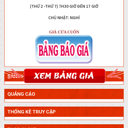
(THỨ 2 -THỨ 7) 7H30 GIỜ ĐẾN 17 GIỜ
CHỦ NHẬT: NGHỈ
GIÁ CỬA CUỐN
SẢN PHẨM MỚI
QUẢNG CÁO
THỐNG KÊ TRUY CẬP