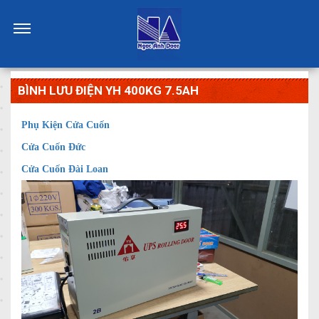
BÌNH LƯU ĐIỆN YH 400KG 7.5AH
Phụ Kiện Cửa Cuốn
Cửa Cuốn Đức
Cửa Cuốn Đài Loan