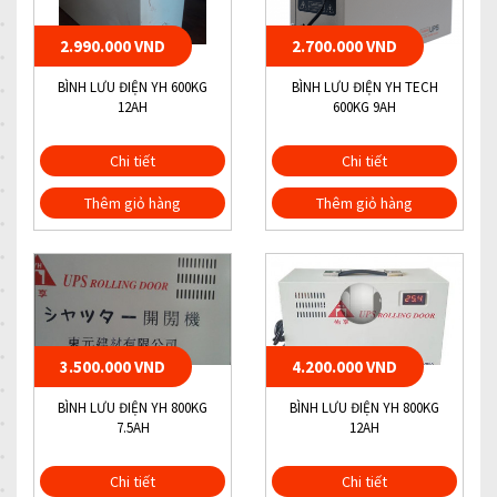
2.990.000 VND
2.700.000 VND
BÌNH LƯU ĐIỆN YH 600KG
BÌNH LƯU ĐIỆN YH TECH
12AH
600KG 9AH
Chi tiết
Chi tiết
Thêm giỏ hàng
Thêm giỏ hàng
3.500.000 VND
4.200.000 VND
BÌNH LƯU ĐIỆN YH 800KG
BÌNH LƯU ĐIỆN YH 800KG
7.5AH
12AH
Chi tiết
Chi tiết