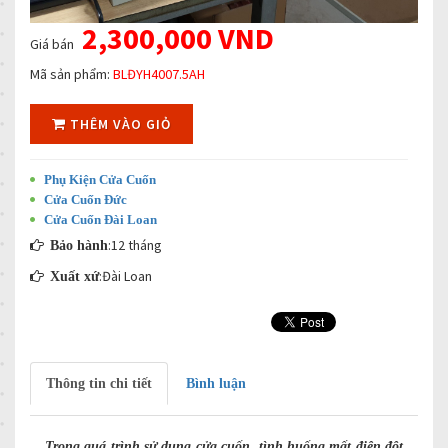
2,300,000 VND
Giá bán
Mã sản phẩm:
BLĐYH4007.5AH
THÊM VÀO GIỎ
Phụ Kiện Cửa Cuốn
Cửa Cuốn Đức
Cửa Cuốn Đài Loan
:12 tháng
Bảo hành
:Đài Loan
Xuất xứ
Thông tin chi tiết
Bình luận
Trong quá trình sử dụng cửa cuốn, tình huống mất điện đột