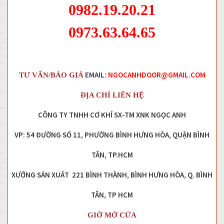
0982.19.20.21
0973.63.64.65
EMAIL:
NGOCANHDOOR@GMAIL.COM
TƯ VẤN/BÁO GIÁ
ĐỊA CHỈ LIÊN HỆ
CÔNG TY TNHH CƠ KHÍ SX-TM XNK NGỌC ANH
VP: 54 ĐƯỜNG SỐ 11, PHƯỜNG BÌNH HƯNG HÒA, QUẬN BÌNH
TÂN, TP.HCM
XƯỞNG SẢN XUẤT 221 BÌNH THÀNH, BÌNH HƯNG HÒA, Q. BÌNH
TÂN, TP HCM
GIỜ MỞ CỬA