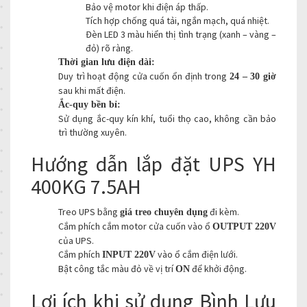
Bảo vệ motor khi điện áp thấp.
Tích hợp chống quá tải, ngắn mạch, quá nhiệt.
Đèn LED 3 màu hiển thị tình trạng (xanh – vàng –
đỏ) rõ ràng.
Thời gian lưu điện dài:
Duy trì hoạt động cửa cuốn ổn định trong
24 – 30 giờ
sau khi mất điện.
Ắc-quy bền bỉ:
Sử dụng ắc-quy kín khí, tuổi thọ cao, không cần bảo
trì thường xuyên.
Hướng dẫn lắp đặt UPS YH
400KG 7.5AH
Treo UPS bằng
đi kèm.
giá treo chuyên dụng
Cắm phích cắm motor cửa cuốn vào ổ
OUTPUT 220V
của UPS.
Cắm phích
vào ổ cắm điện lưới.
INPUT 220V
Bật công tắc màu đỏ về vị trí
để khởi động.
ON
Lợi ích khi sử dụng Bình Lưu