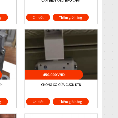
CẢM BIẾN KHÓI BÁO CHÁY
g
Chi tiết
Thêm giỏ hàng
450.000 VND
YH
CHỐNG XÔ CỬA CUỐN KTN
g
Chi tiết
Thêm giỏ hàng