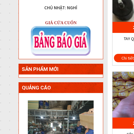
CHỦ NHẬT: NGHỈ
GIÁ CỬA CUỐN
TAY 
Chi tiết
SẢN PHẨM MỚI
QUẢNG CÁO