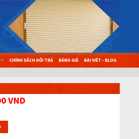
Ụ
CHÍNH SÁCH ĐỔI TRẢ
BẢNG GIÁ
BÀI VIẾT - BLOG
00 VND
Ỏ