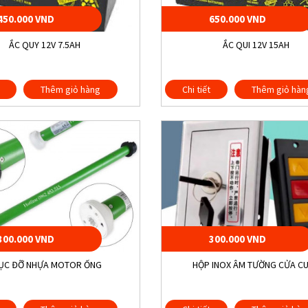
450.000 VND
650.000 VND
ẮC QUY 12V 7.5AH
ẮC QUI 12V 15AH
Thêm giỏ hàng
Chi tiết
Thêm giỏ hàn
300.000 VND
300.000 VND
ỤC ĐỠ NHỰA MOTOR ỐNG
HỘP INOX ÂM TƯỜNG CỬA C