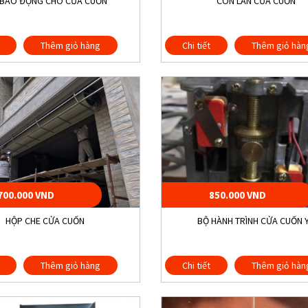
 BÁO ĐỘNG CHO CỬA CUỐN
CON LĂN CỬA CUỐN
Thêm giỏ hàng
Chi tiết
Thêm giỏ hàn
700.000 VND
850.000 VND
HỘP CHE CỬA CUỐN
BỘ HÀNH TRÌNH CỬA CUỐN 
Thêm giỏ hàng
Chi tiết
Thêm giỏ hàn