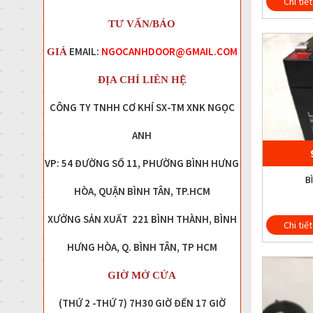
Chi tiết
TƯ VẤN/BÁO
EMAIL:
NGOCANHDOOR@GMAIL.COM
GIÁ
ĐỊA CHỈ LIÊN HỆ
CÔNG TY TNHH CƠ KHÍ SX-TM XNK NGỌC
ANH
VP: 54 ĐƯỜNG SỐ 11, PHƯỜNG BÌNH HƯNG
B
HÒA, QUẬN BÌNH TÂN, TP.HCM
XƯỞNG SẢN XUẤT 221 BÌNH THÀNH, BÌNH
Chi tiết
HƯNG HÒA, Q. BÌNH TÂN, TP HCM
GIỜ MỞ CỬA
(THỨ 2 -THỨ 7) 7H30 GIỜ ĐẾN 17 GIỜ