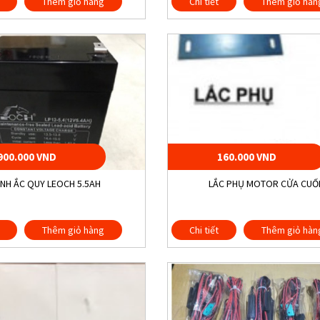
Thêm giỏ hàng
Chi tiết
Thêm giỏ hàn
900.000 VND
160.000 VND
ÌNH ẮC QUY LEOCH 5.5AH
LẮC PHỤ MOTOR CỬA CUỐ
Thêm giỏ hàng
Chi tiết
Thêm giỏ hàn