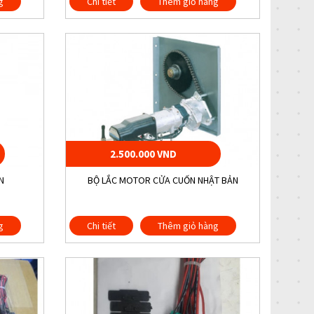
g
Chi tiết
Thêm giỏ hàng
2.500.000 VND
N
BỘ LẮC MOTOR CỬA CUỐN NHẬT BẢN
g
Chi tiết
Thêm giỏ hàng