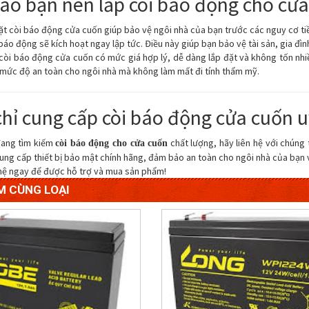
sao bạn nên lắp còi báo động cho cử
đặt còi báo động cửa cuốn giúp bảo vệ ngôi nhà của bạn trước các nguy cơ tiề
báo động sẽ kích hoạt ngay lập tức. Điều này giúp bạn bảo vệ tài sản, gia đìn
 còi báo động cửa cuốn có mức giá hợp lý, dễ dàng lắp đặt và không tốn nhiều
mức độ an toàn cho ngôi nhà mà không làm mất đi tính thẩm mỹ.
chỉ cung cấp còi báo động cửa cuốn u
đang tìm kiếm
chất lượng, hãy liên hệ với chúng
còi báo động cho cửa cuốn
ung cấp thiết bị bảo mật chính hãng, đảm bảo an toàn cho ngôi nhà của bạn v
 hệ ngay để được hỗ trợ và mua sản phẩm!
M CÙNG LOẠI