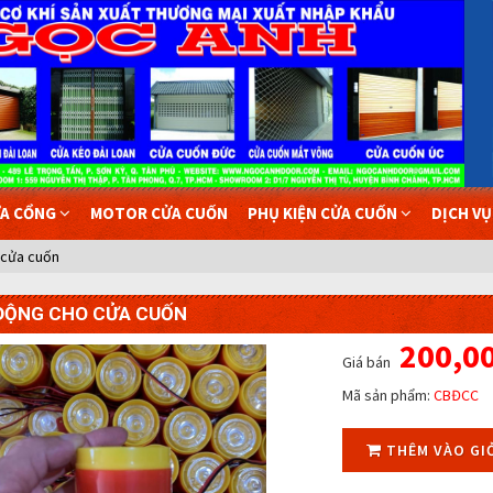
A CỔNG
MOTOR CỬA CUỐN
PHỤ KIỆN CỬA CUỐN
DỊCH V
 cửa cuốn
 ĐỘNG CHO CỬA CUỐN
200,0
Giá bán
Mã sản phẩm:
CBĐCC
THÊM VÀO GI