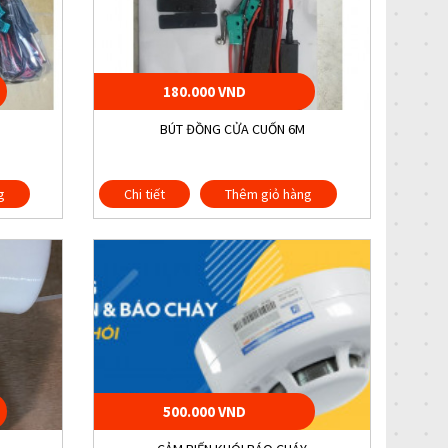
180.000 VND
BÚT ĐỒNG CỬA CUỐN 6M
g
Chi tiết
Thêm giỏ hàng
500.000 VND