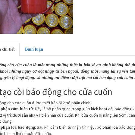
 chi tiết
Bình luận
ộng cho cửa cuốn là một trong những thiết bị bảo vệ an ninh không thể th
khỏi những nguy cơ đột nhập từ bên ngoài, đồng thời mang lại sự yên tâm
nguyên lý hoạt động, và những ưu điểm vượt trội mà còi báo động cửa cuốn 
tạo còi báo động cho cửa cuốn
ộng cho cửa cuốn được thiết kế với 2 bộ phận chính:
: Đây là bộ phận quan trọng giúp kích hoạt còi báo động k
 phận cảm biến từ
 2 vị trí: dưới sàn nhà và trên nan cửa cuốn. Khi cửa cuốn bị nâng lên 5cm, cả
o động.
: Sau khi cảm biến từ nhận tín hiệu, bộ phận loa báo độn
 phận loa báo động
n bị can thiệp hoặc đột nhập.