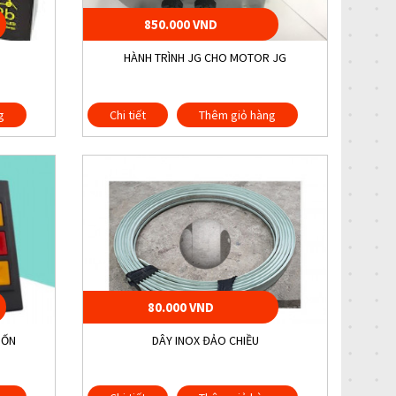
850.000 VND
HÀNH TRÌNH JG CHO MOTOR JG
g
Chi tiết
Thêm giỏ hàng
80.000 VND
UỐN
DÂY INOX ĐẢO CHIỀU