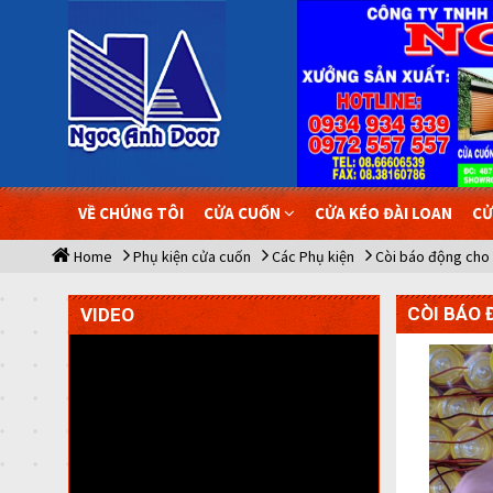
VỀ CHÚNG TÔI
CỬA CUỐN
CỬA KÉO ĐÀI LOAN
CỬ
Home
Phụ kiện cửa cuốn
Các Phụ kiện
Còi báo động cho
CÒI BÁO
VIDEO