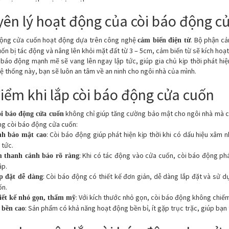
ên lý hoạt động của còi báo động c
động cửa cuốn hoạt động dựa trên công nghệ
. Bộ phận cả
cảm biến điện từ
ốn bị tác động và nâng lên khỏi mặt đất từ 3 – 5cm, cảm biến từ sẽ kích hoạt
báo động mạnh mẽ sẽ vang lên ngay lập tức, giúp gia chủ kịp thời phát hiện
ệ thống này, bạn sẽ luôn an tâm về an ninh cho ngôi nhà của mình.
iểm khi lắp còi báo động cửa cuốn
không chỉ giúp tăng cường bảo mật cho ngôi nhà mà còn
òi báo động cửa cuốn
ng còi báo động cửa cuốn:
: Còi báo động giúp phát hiện kịp thời khi có dấu hiệu xâm 
nh bảo mật cao
 tức.
: Khi có tác động vào cửa cuốn, còi báo động phá
 thanh cảnh báo rõ ràng
ập.
: Còi báo động có thiết kế đơn giản, dễ dàng lắp đặt và sử 
p đặt dễ dàng
ốn.
: Với kích thước nhỏ gọn, còi báo động không chiế
iết kế nhỏ gọn, thẩm mỹ
: Sản phẩm có khả năng hoạt động bền bỉ, ít gặp trục trặc, giúp bạn ti
 bền cao