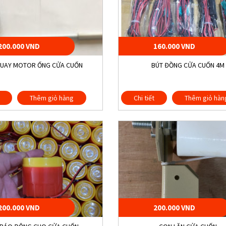
200.000 VND
160.000 VND
QUAY MOTOR ỐNG CỬA CUỐN
BÚT ĐỒNG CỬA CUỐN 4M
Thêm giỏ hàng
Chi tiết
Thêm giỏ hàn
200.000 VND
200.000 VND