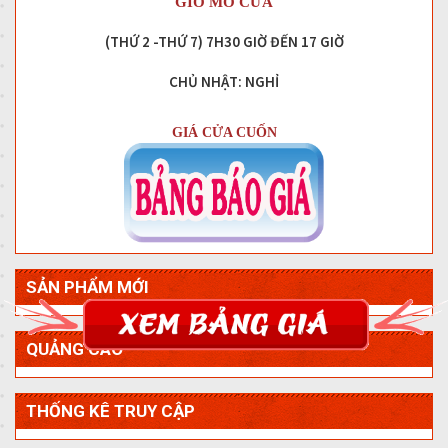
GIỜ MỞ CỬA
(THỨ 2 -THỨ 7) 7H30 GIỜ ĐẾN 17 GIỜ
CHỦ NHẬT: NGHỈ
GIÁ CỬA CUỐN
SẢN PHẨM MỚI
QUẢNG CÁO
THỐNG KÊ TRUY CẬP