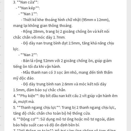
3. **Nan cửa**:
- **Nan kép**:
- **Nan 1**:
- Thiết kế khe thoáng hình chữ nhật (95mm x 12mm),
mang lại không gian thông thoáng.
- Rộng 28mm, trang bị 2 gioăng chống ồn và kết nối
chắc chắn với móc dày 1.7mm.
- Độ dày nan trung bình đạt 2.5mm, tăng khả năng chịu
lực.
- **Nan 2**:
- Bản lá rộng 52mm với 2 gioăng chống ồn, giúp giảm
tiếng ồn tối đa khi vận hành.
- Mẫu thanh nan có 3 sọc âm nhỏ, mang đến tính thẩm
mỹ độc đáo.
- Độ dày trung bình nan 2.6mm và móc kết nối dày
1.5mm, đảm bảo sự chắc chắn.
4. **Phụ kiện**: Bọ bít đầu nan kết cấu 2 vít giúp vận hành êm
ái, mượt mà.
5. **Thanh ngang chịu lực**: Trang bị 2 thanh ngang chịu lực,
tăng độ chắc chắn cho toàn bộ hệ thống cửa.
6. **Động cơ**: Sử dụng mô tơ ống hoặc mô tơ ngoài, đảm
bảo hiệu suất cao và độ ổn định bền bỉ.
7. **Hệ thống an toàn**: Hỗ trợ cảm ứng chống xô tạm dừng