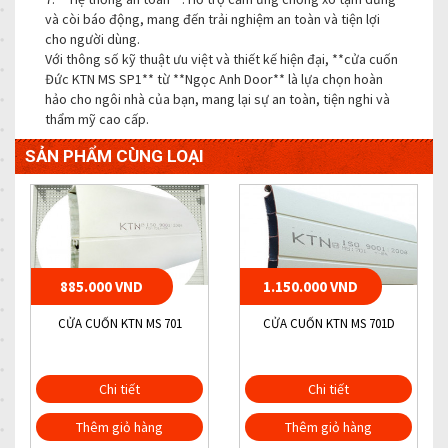
và còi báo động, mang đến trải nghiệm an toàn và tiện lợi
cho người dùng.
Với thông số kỹ thuật ưu việt và thiết kế hiện đại, **cửa cuốn
Đức KTN MS SP1** từ **Ngọc Anh Door** là lựa chọn hoàn
hảo cho ngôi nhà của bạn, mang lại sự an toàn, tiện nghi và
thẩm mỹ cao cấp.
SẢN PHẨM CÙNG LOẠI
885.000 VND
1.150.000 VND
CỬA CUỐN KTN MS 701
CỬA CUỐN KTN MS 701D
Chi tiết
Chi tiết
Thêm giỏ hàng
Thêm giỏ hàng