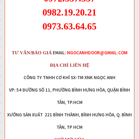
0982.19.20.21
0973.63.64.65
EMAIL:
NGOCANHDOOR@GMAIL.COM
TƯ VẤN/BÁO GIÁ
ĐỊA CHỈ LIÊN HỆ
CÔNG TY TNHH CƠ KHÍ SX-TM XNK NGỌC ANH
VP: 54 ĐƯỜNG SỐ 11, PHƯỜNG BÌNH HƯNG HÒA, QUẬN BÌNH
TÂN, TP.HCM
XƯỞNG SẢN XUẤT 221 BÌNH THÀNH, BÌNH HƯNG HÒA, Q. BÌNH
TÂN, TP HCM