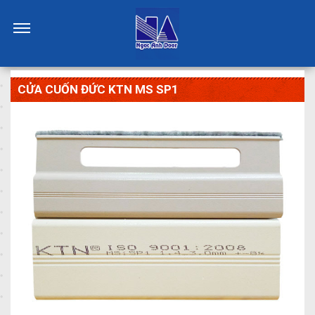
CỬA CUỐN ĐỨC KTN MS SP1