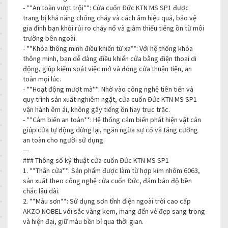
- **An toàn vượt trội**: Cửa cuốn Đức KTN MS SP1 được
trang bị khả năng chống cháy và cách âm hiệu quả, bảo vệ
gia đình bạn khỏi rủi ro cháy nổ và giảm thiểu tiếng ồn từ môi
trường bên ngoài.
- **Khóa thông minh điều khiển từ xa**: Với hệ thống khóa
thông minh, bạn dễ dàng điều khiển cửa bằng điện thoại di
động, giúp kiểm soát việc mở và đóng cửa thuận tiện, an
toàn mọi lúc.
- **Hoạt động mượt mà**: Nhờ vào công nghệ tiên tiến và
quy trình sản xuất nghiêm ngặt, cửa cuốn Đức KTN MS SP1
vận hành êm ái, không gây tiếng ồn hay trục trặc.
- **Cảm biến an toàn**: Hệ thống cảm biến phát hiện vật cản
giúp cửa tự động dừng lại, ngăn ngừa sự cố và tăng cường
an toàn cho người sử dụng.
---
### Thông số kỹ thuật cửa cuốn Đức KTN MS SP1
1. **Thân cửa**: Sản phẩm được làm từ hợp kim nhôm 6063,
sản xuất theo công nghệ cửa cuốn Đức, đảm bảo độ bền
chắc lâu dài.
2. **Màu sơn**: Sử dụng sơn tĩnh điện ngoài trời cao cấp
AKZO NOBEL với sắc vàng kem, mang đến vẻ đẹp sang trọng
và hiện đại, giữ màu bền bỉ qua thời gian.