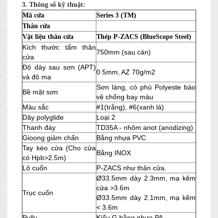
3.
Thông số kỹ thuật:
Mã cửa
Series 3 (TM)
Thân cửa
Vật liệu thân cửa
Thép P-ZACS (BlueScope Steel)
Kích thước tấm thân
750mm (sau cán)
cửa
Độ dày sau sơn (APT)
0.5mm, AZ 70g/m2
và độ mạ
Sơn láng, có phủ Polyeste bảo
Bề mặt sơn
vệ chống bay màu
Màu sắc
#1(trắng), #6(xanh lá)
Dây polyglide
Loại 2
Thanh đáy
TD35A - nhôm anot (anodizing)
Gioong giảm chấn
Bằng nhựa PVC
Tay kéo cửa (Cho cửa
Bằng INOX
có Hpb>2.5m)
Lô cuốn
P-ZACS như thân cửa.
Ø33.5mm dày 2.3mm, mạ kẽm
cửa >3.6m
Trục cuốn
Ø33.5mm dày 2.1mm, mạ kẽm
< 3.6m
Pully
Kiểu G bằng nhựa PA