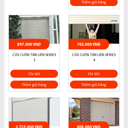
Thêm giỏ hàng
897.000 VND
702.000 VND
CỬA CUỐN TẤM LIỀN SERIES
CỬA CUỐN TẤM LIỀN SERIES
3
4
Chi tiết
Chi tiết
Thêm giỏ hàng
Thêm giỏ hàng
2.715.000 VND
608.000 VND