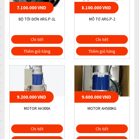
7.100.000 VND
8.100.000 VND
BỘ TỜI ĐƠN ARG.P-1L
MÔ TƠ ARG.P-2
Chi tiết
Chi tiết
Thêm giỏ hàng
Thêm giỏ hàng
9.200.000 VND
9.600.000 VND
MOTOR AH300A
MOTOR AH500KG
Chi tiết
Chi tiết