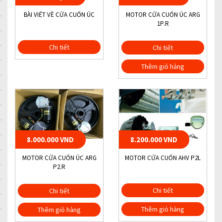
BÀI VIẾT VỀ CỬA CUỐN ÚC
MOTOR CỬA CUỐN ÚC ARG
1P.R
Chi tiết
Chi tiết
Thêm giỏ hàng
8.000.000 VND
8.200.000 VND
MOTOR CỬA CUỐN ÚC ARG
MOTOR CỬA CUỐN AHV P2L
P2.R
Chi tiết
Chi tiết
Thêm giỏ hàng
Thêm giỏ hàng