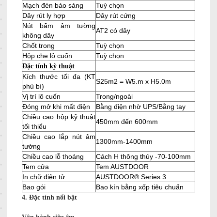
Mạch đèn báo sáng
Tuỳ chọn
Dây rút ly hợp
Dây rút cứng
Nút bấm âm tường
AT2 có dây
không dây
Chốt trong
Tuỳ chọn
Hộp che lô cuốn
Tuỳ chọn
Đặc tính kỹ thuật
Kích thước tối đa (KT
S25m2 = W5.m x H5.0m
phủ bì)
Vị trí lô cuốn
Trong/ngoài
Đóng mở khi mất điện
Bằng điện nhờ UPS/Bằng tay
Chiều cao hộp kỹ thuật
450mm đến 600mm
tối thiểu
Chiều cao lắp nút âm
1300mm-1400mm
tường
Chiều cao lỗ thoáng
Cách H thông thủy -70-100mm
Tem cửa
Tem AUSTDOOR
In chữ điện tử
AUSTDOOR® Series 3
Bao gói
Bao kín bằng xốp tiêu chuẩn
4. Đặc tính nổi bật