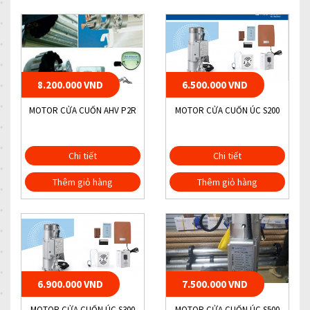
8.200.000 VND
6.500.000 VND
MOTOR CỬA CUỐN AHV P2R
MOTOR CỬA CUỐN ÚC S200
Chi tiết
Chi tiết
Thêm giỏ hàng
Thêm giỏ hàng
6.900.000 VND
7.500.000 VND
MOTOR CỬA CUỐN ÚC S300
MOTOR CỬA CUỐN ÚC S500