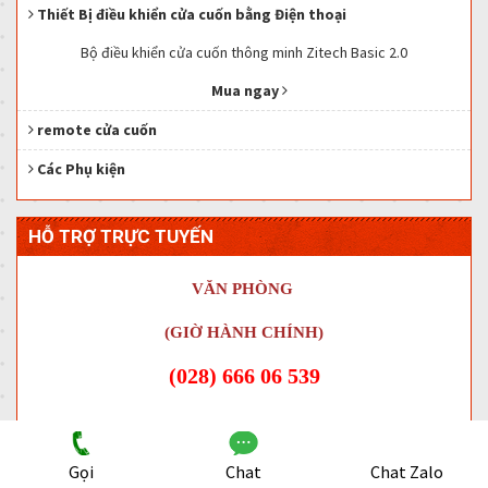
Thiết Bị điều khiển cửa cuốn bằng Điện thoại
Bộ điều khiển cửa cuốn thông minh Zitech Basic 2.0
Mua ngay
remote cửa cuốn
Các Phụ kiện
HỖ TRỢ TRỰC TUYẾN
VĂN PHÒNG
(GIỜ HÀNH CHÍNH)
(028) 666 06 539
-----------------------------------
Gọi
Chat
Chat Zalo