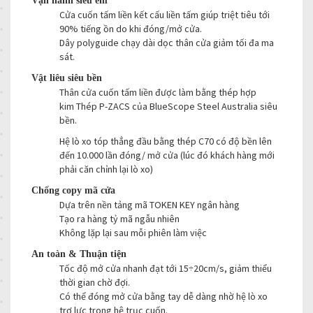
Vận hành siêu êm
Cửa cuốn tấm liền kết cấu liền tấm giúp triệt tiêu tới
90% tiếng ồn do khi đóng/mở cửa.
Dây polyguide chạy dài dọc thân cửa giảm tối đa ma
sát.
Vật liêu siêu bền
Thân cửa cuốn tấm liền được làm bằng thép hợp
kim Thép P-ZACS của BlueScope Steel Australia siêu
bền.
Hệ lò xo tóp thẳng đầu bằng thép C70 có độ bền lên
đến 10.000 lần đóng/ mở cửa (lúc đó khách hàng mới
phải căn chỉnh lại lò xo)
Chống copy mã cửa
Dựa trên nền tảng mã TOKEN KEY ngân hàng
Tạo ra hàng tỷ mã ngẫu nhiên
Không lặp lại sau mỗi phiên làm việc
An toàn & Thuận ti
ện
Tốc độ mở cửa nhanh đạt tới 15÷20cm/s, giảm thiểu
thời gian chờ đợi.
Có thể đóng mở cửa bằng tay dễ dàng nhờ hệ lò xo
trợ lực trong hệ trục cuốn.