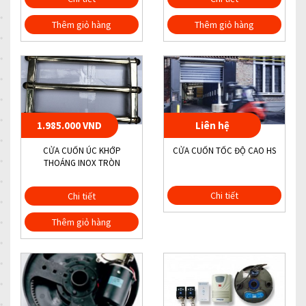
Thêm giỏ hàng
Thêm giỏ hàng
1.985.000 VND
Liên hệ
CỬA CUỐN ÚC KHỚP
CỬA CUỐN TỐC ĐỘ CAO HS
THOÁNG INOX TRÒN
Chi tiết
Chi tiết
Thêm giỏ hàng