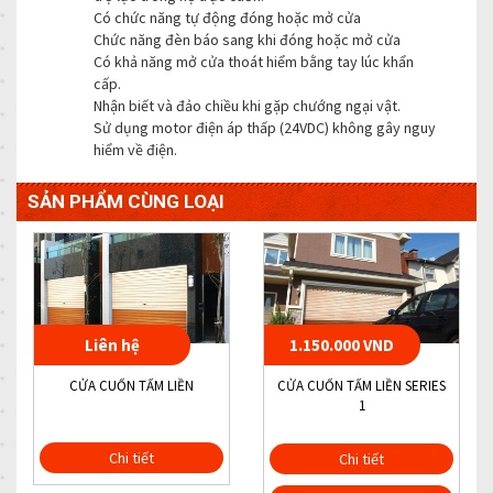
Có chức năng tự động đóng hoặc mở cửa
Chức năng đèn báo sang khi đóng hoặc mở cửa
Có khả năng mở cửa thoát hiểm bằng tay lúc khẩn
cấp.
Nhận biết và đảo chiều khi gặp chướng ngại vật.
Sử dụng motor điện áp thấp (24VDC) không gây nguy
hiểm về điện.
SẢN PHẨM CÙNG LOẠI
Liên hệ
1.150.000 VND
CỬA CUỐN TẤM LIỀN
CỬA CUỐN TẤM LIỀN SERIES
1
Chi tiết
Chi tiết