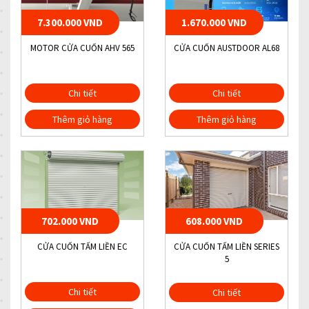
7.300.000 VND
1.670.000 VND
MOTOR CỬA CUỐN AHV 565
CỬA CUỐN AUSTDOOR AL68
Chi tiết
Chi tiết
Thêm giỏ hàng
Thêm giỏ hàng
702.000 VND
608.000 VND
CỬA CUỐN TẤM LIỀN EC
CỬA CUỐN TẤM LIỀN SERIES
5
Chi tiết
Chi tiết