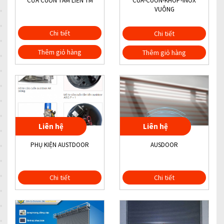
CỬA CUỐN TẤM LIỀN TM
CUA-CUON-KHOP-INOX
VUÔNG
Chi tiết
Chi tiết
Thêm giỏ hàng
Thêm giỏ hàng
Liên hệ
Liên hệ
PHỤ KIỆN AUSTDOOR
AUSDOOR
Chi tiết
Chi tiết