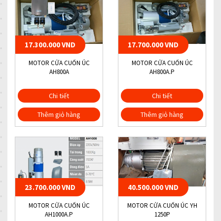
17.300.000 VND
17.700.000 VND
MOTOR CỬA CUỐN ÚC
MOTOR CỬA CUỐN ÚC
AH800A
AH800A.P
Chi tiết
Chi tiết
Thêm giỏ hàng
Thêm giỏ hàng
23.700.000 VND
40.500.000 VND
MOTOR CỬA CUỐN ÚC
MOTOR CỬA CUỐN ÚC YH
AH1000A.P
1250P