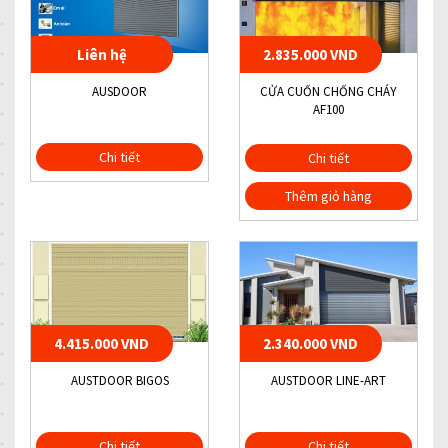
Liên hệ
2.835.000 VND
AUSDOOR
CỬA CUỐN CHỐNG CHÁY
AF100
Chi tiết
Chi tiết
Thêm giỏ hàng
4.415.000 VND
2.340.000 VND
AUSTDOOR BIGOS
AUSTDOOR LINE-ART
Chi tiết
Chi tiết