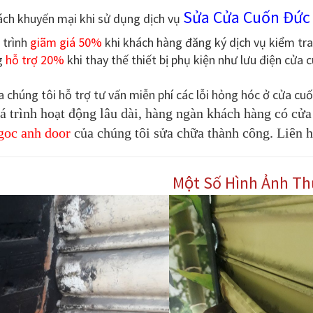
Sửa Cửa Cuốn Đứ
ách khuyến mại khi sử dụng dịch vụ
 trình
giãm giá 50%
khi khách hàng đăng ký dịch vụ kiểm tr
g
hỗ trợ 20%
khi thay thế thiết bị phụ kiện như lưu điện cửa
a chúng tôi hỗ trợ tư vấn miễn phí các lỗi hỏng hóc ở cửa cu
á trình hoạt động lâu dài, hàng ngàn khách hàng có cử
goc anh door
của chúng tôi sửa chữa thành công. Liên hệ
Một Số Hình Ảnh Thư