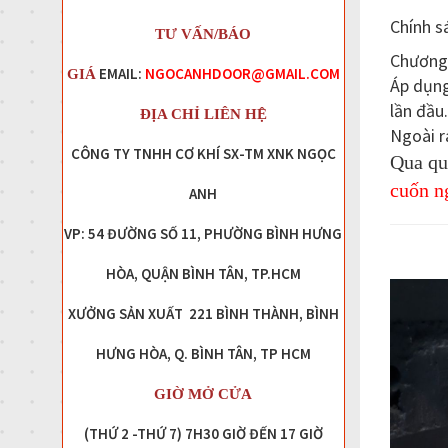
Chính s
TƯ VẤN/BÁO
Chương
EMAIL:
NGOCANHDOOR@GMAIL.COM
GIÁ
Áp dụn
lần đầu.
ĐỊA CHỈ LIÊN HỆ
Ngoài r
CÔNG TY TNHH CƠ KHÍ SX-TM XNK NGỌC
Qua qu
cuốn n
ANH
VP: 54 ĐƯỜNG SỐ 11, PHƯỜNG BÌNH HƯNG
HÒA, QUẬN BÌNH TÂN, TP.HCM
XƯỞNG SẢN XUẤT 221 BÌNH THÀNH, BÌNH
HƯNG HÒA, Q. BÌNH TÂN, TP HCM
GIỜ MỞ CỬA
(THỨ 2 -THỨ 7) 7H30 GIỜ ĐẾN 17 GIỜ