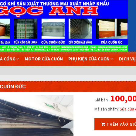
A CỔNG
MOTOR CỬA CUỐN
PHỤ KIỆN CỬA CUỐN
DỊCH V
 CUỐN ĐỨC
100,0
Giá bán
Mã sản phẩm:
Sửa cửa 
THÊM VÀO GI