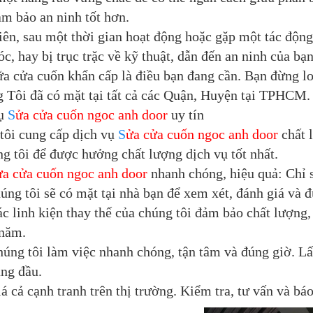
ảm bảo an ninh tốt hơn.
iên, sau một thời gian hoạt động hoặc gặp một tác động
c, hay bị trục trặc về kỹ thuật, dẫn đến an ninh của bạn
a cửa cuốn khẩn cấp là điều bạn đang cần. Bạn đừng lo
 Tôi đã có mặt tại tất cả các Quận, Huyện tại TPHCM.
vụ
S
ửa cửa cuốn ngoc anh door
uy tín
tôi cung cấp dịch vụ
S
ửa cửa cuốn ngoc anh door
chất l
g tôi để được hưởng chất lượng dịch vụ tốt nhất.
ửa cửa cuốn ngoc anh door
nhanh chóng, hiệu quả: Chỉ s
úng tôi sẽ có mặt tại nhà bạn để xem xét, đánh giá và 
c linh kiện thay thế của chúng tôi đảm bảo chất lượng,
năm.
úng tôi làm việc nhanh chóng, tận tâm và đúng giờ. Lấy
ng đầu.
á cả cạnh tranh trên thị trường. Kiểm tra, tư vấn và bá