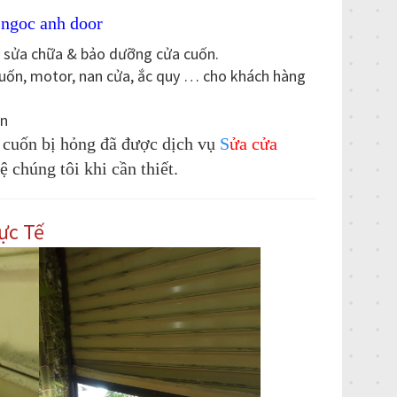
c
ngoc anh door
a sửa chữa & bảo dưỡng cửa cuốn.
 cuốn, motor, nan cửa, ắc quy … cho khách hàng
ốn
a cuốn bị hỏng đã được dịch vụ
S
ửa cửa
 chúng tôi khi cần thiết.
̣c Tế