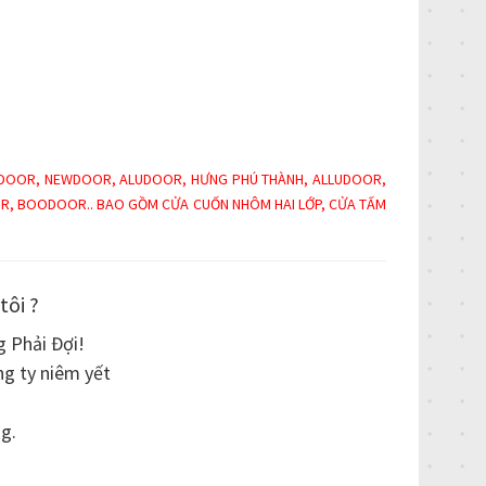
DOOR, NEWDOOR, ALUDOOR, HƯNG PHÚ THÀNH, ALLUDOOR,
R, BOODOOR.. BAO GỒM CỬA CUỐN NHÔM HAI LỚP, CỬA TẤM
tôi ?
 Phải Đợi!
g ty niêm yết
g.