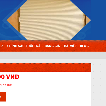
Ụ
CHÍNH SÁCH ĐỔI TRẢ
BẢNG GIÁ
BÀI VIẾT - BLOG
00 VND
cuốn Đức
Ỏ