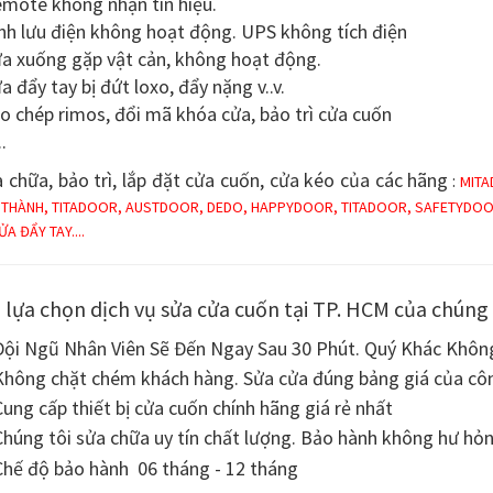
mote không nhận tín hiệu.
nh lưu điện không hoạt động. UPS không tích điện
a xuống gặp vật cản, không hoạt động.
a đẩy tay bị đứt loxo, đẩy nặng v..v.
o chép rimos, đổi mã khóa cửa, bảo trì cửa cuốn
..
 chữa, bảo trì, lắp đặt cửa cuốn, cửa kéo của các hãng
:
MITA
 THÀNH, TITADOOR, AUSTDOOR, DEDO, HAPPYDOOR, TITADOOR, SAFETYDOO
ỬA ĐẨY TAY....
 lựa chọn dịch vụ sửa cửa cuốn tại TP. HCM của chúng 
ội Ngũ Nhân Viên Sẽ Đến Ngay Sau 30 Phút. Quý Khác Không
hông chặt chém khách hàng. Sửa cửa đúng bảng giá của côn
ung cấp thiết bị cửa cuốn chính hãng giá rẻ nhất
húng tôi sửa chữa uy tín chất lượng. Bảo hành không hư hỏn
hế độ bảo hành 06 tháng - 12 tháng