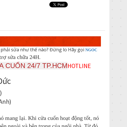
t phải sửa như thế nào? Đừng lo Hãy gọi
NGOC
trợ sửa chữa 24H.
̉A CUỐN 24/7 TP.HCM
HOTLINE
Đức
)
Anh
)
 nó mang lại. Khi cửa cuốn hoạt động tốt, nó
bên ngoài và bên trong của ngôi nhà. Từ đó,