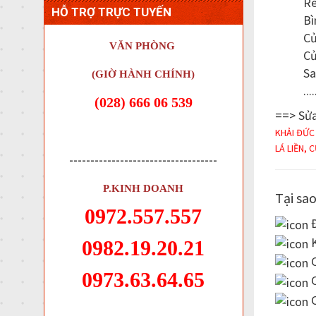
Re
HỖ TRỢ TRỰC TUYẾN
Bì
Cử
VĂN PHÒNG
Cử
Sa
(GIỜ HÀNH CHÍNH)
....
(028) 666 06 539
==> Sửa
KHẢI ĐỨC
LÁ LIỀN, C
-----------------------------------
P.KINH DOANH
Tại sao
0972.557.557
Đ
K
0982.19.20.21
C
0973.63.64.65
C
C