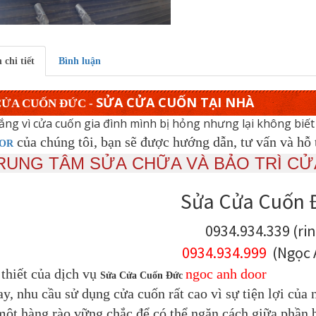
 chi tiết
Bình luận
SỬA CỬA CUỐN TẠI NHÀ
CỬA CUỐN ĐỨC -
lắng vì cửa cuốn gia đình mình bị hỏng nhưng lại không biế
của chúng tôi, bạn sẽ được hướng dẫn, tư vấn và hỗ 
OR
RUNG TÂM SỬA CHỮA VÀ BẢO TRÌ CƯ
Sửa Cửa Cuốn 
0934.934.339 (rin
0934.934.999
(Ngọc 
thiết của dịch vụ
ngoc anh door
Sửa Cửa Cuốn Đức
ay, nhu cầu sử dụng cửa cuốn rất cao
vì sự tiện lợi của
một hàng rào vững chắc để có thể ngăn cách giữa phần 