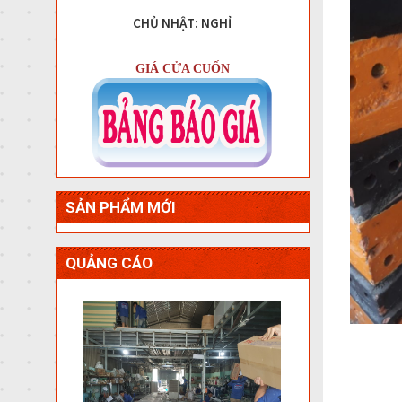
CHỦ NHẬT: NGHỈ
GIÁ CỬA CUỐN
SẢN PHẨM MỚI
QUẢNG CÁO