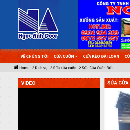
VỀ CHÚNG TÔI
CỬA CUỐN
CỬA KÉO ĐÀI LOAN
CỬ
Home
Dịch vụ
Sửa cửa cuốn
Sửa Cửa Cuốn Đức
SỬA CỬA
VIDEO