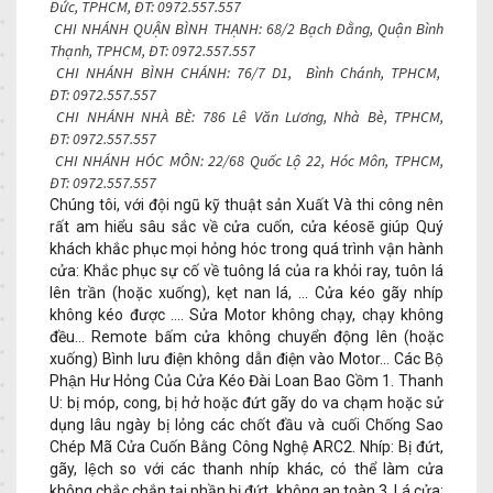
Đức, TPHCM, ĐT:
0972.557.557
CHI NHÁNH QUẬN BÌNH THẠNH: 68/2 Bạch Đằng, Quận Bình
Thạnh, TPHCM, ĐT:
0972.557.557
CHI NHÁNH BÌNH CHÁNH: 76/7 D1, Bình Chánh, TPHCM,
ĐT:
0972.557.557
CHI NHÁNH NHÀ BÈ: 786 Lê Văn Lương, Nhà Bè, TPHCM,
ĐT:
0972.557.557
CHI NHÁNH HÓC MÔN: 22/68 Quốc Lộ 22, Hóc Môn, TPHCM,
ĐT:
0972.557.557
Chúng tôi, với đội ngũ kỹ thuật sản Xuất Và thi công nên
rất am hiểu sâu sắc về cửa cuốn, cửa kéosẽ giúp Quý
khách khắc phục mọi hỏng hóc trong quá trình vận hành
cửa: Khắc phục sự cố về tuông lá của ra khỏi ray, tuôn lá
lên trần (hoặc xuống), kẹt nan lá, ... Cửa kéo gãy nhíp
không kéo được .... Sửa Motor không chạy, chạy không
đều... Remote bấm cửa không chuyển động lên (hoặc
xuống) Bình lưu điện không dẫn điện vào Motor... Các Bộ
Phận Hư Hỏng Của Cửa Kéo Đài Loan Bao Gồm 1. Thanh
U: bị móp, cong, bị hở hoặc đứt gãy do va chạm hoặc sử
dụng lâu ngày bị lỏng các chốt đầu và cuối Chống Sao
Chép Mã Cửa Cuốn Bằng Công Nghệ ARC2. Nhíp: Bị đứt,
gãy, lệch so với các thanh nhíp khác, có thể làm cửa
không chắc chắn tại phần bị đứt, không an toàn 3. Lá cửa: