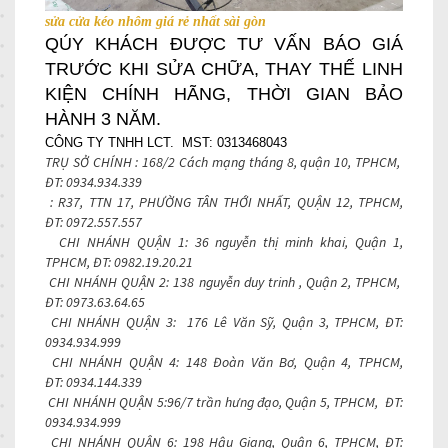
sửa cửa kéo nhôm giá rẻ nhất sài gòn
QÚY KHÁCH ĐƯỢC TƯ VẤN BÁO GIÁ
TRƯỚC KHI SỬA CHỮA, THAY THẾ LINH
KIỆN CHÍNH HÃNG, THỜI GIAN BẢO
HÀNH 3 NĂM.
CÔNG TY TNHH LCT. MST: 0313468043
TRỤ SỞ CHÍNH : 168/2 Cách mạng tháng 8, quận 10, TPHCM,
ĐT:
0934.934.339
: R37, TTN 17, PHƯỜNG TÂN THỚI NHẤT, QUẬN 12, TPHCM,
ĐT:
0972.557.557
CHI NHÁNH QUẬN 1: 36 nguyễn thị minh khai, Quận 1,
TPHCM, ĐT:
0982.19.20.21
CHI NHÁNH QUẬN 2: 138 nguyễn duy trinh , Quận 2, TPHCM,
ĐT:
0973.63.64.65
CHI NHÁNH QUẬN 3: 176 Lê Văn Sỹ, Quận 3, TPHCM, ĐT:
0934.934.999
CHI NHÁNH QUẬN 4: 148 Đoàn Văn Bơ, Quận 4, TPHCM,
ĐT:
0934.144.339
CHI NHÁNH QUẬN 5:96/7 trần hưng đạo, Quận 5, TPHCM, ĐT:
0934.934.999
CHI NHÁNH QUẬN 6: 198 Hậu Giang, Quận 6, TPHCM, ĐT: