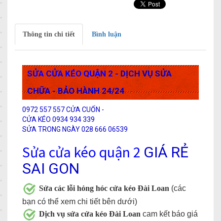
Thông tin chi tiết
Bình luận
SỬA CỬA KÉO QUẬN 2 -
DỊCH VỤ SỬA
CHỮA - BẢO HÀNH 24/24
0972 557 557 CỬA CUỐN -
CỬA KÉO 0934 934 339
SỬA TRONG NGÀY 028 666 06539
Sửa cửa kéo quận 2
GIÁ RẺ
SAI GON
Sửa các lỗi hỏng hóc cửa kéo Đài Loan
(các
bạn có thể xem chi tiết bên dưới)
Dịch vụ sửa cửa kéo Đài Loan
cam kết báo giá