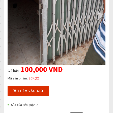
100,000 VND
Giá bán
Mã sản phẩm:
SCKQ2
THÊM VÀO GIỎ
Sửa cửa kéo quận 2