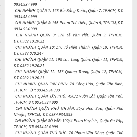
0934.934.999
CHI NHÁNH QUẬN 7: 168 Bùi Bằng Đoàn, Quận 7, TPHCM, ĐT:
0934.934.999
CHI NHÁNH QUẬN 8: 156 Phạm Thế Hiển, Quận 8, TPHCM, ĐT:
0934.934.999
CHI NHÁNH QUẬN 9: 178 Lê Văn Việt, Quận 9, TPHCM,
ĐT:
0982.19.20.21
CHI NHÁNH QUẬN 10: 176 Tô Hiến Thành, Quận 10, TPHCM,
ĐT:
0987.079.247
CHI NHÁNH QUẬN 11: 198 Lạc Long Quân, Quận 11, TPHCM,
ĐT:
0982.19.20.21
CHI NHÁNH QUẬN 12: 156 Quang Trung, Quận 12, TPHCM,
ĐT:
0982.19.20.21
CHI NHÁNH QUẬN TÂN BÌNH: 78 Cộng Hòa, Quận Tân Bình,
TPHCM, ĐT: 0934.934.999
CHI NHÁNH QUẬN TÂN PHÚ: 456/2 Vuờn Lài, Quận Tân Phú,
TPHCM, ĐT: 0934.934.999
CHI NHÁNH QUẬN PHÚ NHUẬN: 25/2 Hoa Sữa, Quận Phú
Nhuận, TPHCM, ĐT: 0934.934.999
CHI NHÁNH QUẬN GÒ VẤP: 102/4 Phan Huy Ích , Quận Gò Vấp,
TPHCM, ĐT: 0934.934.999
CHI NHÁNH QUẬN THỦ ĐỨC: 76 Phạm Văn Đồng, Quận Thủ