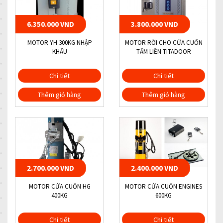
6.350.000 VND
3.800.000 VND
MOTOR YH 300KG NHẬP
MOTOR RỜI CHO CỬA CUỐN
KHẨU
TẤM LIỀN TITADOOR
Chi tiết
Chi tiết
Thêm giỏ hàng
Thêm giỏ hàng
2.700.000 VND
2.400.000 VND
MOTOR CỬA CUỐN HG
MOTOR CỬA CUỐN ENGINES
400KG
600KG
Chi tiết
Chi tiết