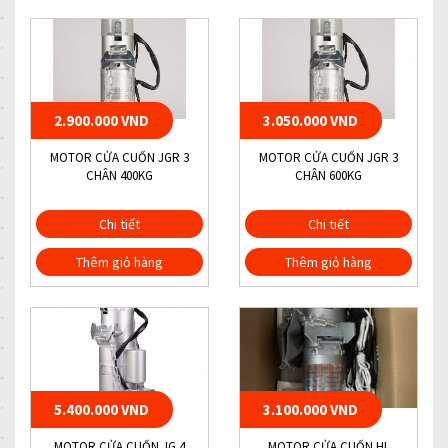
2.900.000 VND
3.050.000 VND
MOTOR CỬA CUỐN JGR 3
MOTOR CỬA CUỐN JGR 3
CHÂN 400KG
CHÂN 600KG
Chi tiết
Chi tiết
Thêm giỏ hàng
Thêm giỏ hàng
5.400.000 VND
3.100.000 VND
MOTOR CỬA CUỐN JG 4
MOTOR CỬA CUỐN HL