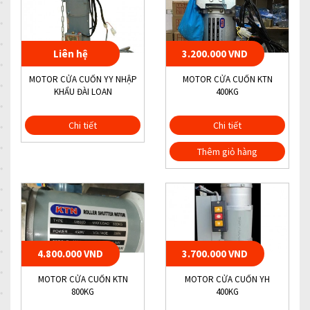
Liên hệ
3.200.000 VND
MOTOR CỬA CUỐN YY NHẬP
MOTOR CỬA CUỐN KTN
KHẨU ĐÀI LOAN
400KG
Chi tiết
Chi tiết
Thêm giỏ hàng
4.800.000 VND
3.700.000 VND
MOTOR CỬA CUỐN KTN
MOTOR CỬA CUỐN YH
800KG
400KG