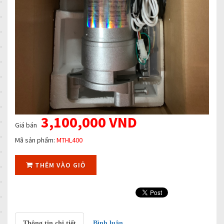
3,100,000 VND
Giá bán
Mã sản phẩm:
MTHL400
THÊM VÀO GIỎ
Thông tin chi tiết
Bình luận