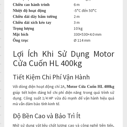
6 m
Chiều cao hành trình
-5°C đến 50°C
Nhiệt độ hoạt động
2 m
Chiều dài dây bấm tường
3 m
Chiều dài xích kéo tay
10 kg
Trọng lượng
330×530×4.0 mm
Mặt bích
Ø 114 mm
Ống trục
Lợi Ích Khi Sử Dụng Motor
Cửa Cuốn HL 400kg
Tiết Kiệm Chi Phí Vận Hành
Với dòng điện hoạt động chỉ 2A,
Motor Cửa Cuốn HL 400kg
giúp tiết kiệm đáng kể chi phí điện năng trong quá trình sử
dụng. Công suất 1/4 HP vừa đủ mạnh để vận hành hiệu quả
mà vẫn đảm bảo tính kinh tế.
Độ Bền Cao và Bảo Trì Ít
Nhờ sử dụng vật liệu chất lượng cao và công nghệ tiên tiến,