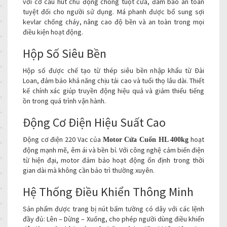
với cơ cấu hút chủ động chống tuột cửa, đảm bảo an toàn
tuyệt đối cho người sử dụng. Má phanh được bổ sung sợi
kevlar chống cháy, nâng cao độ bền và an toàn trong mọi
điều kiện hoạt động.
Hộp Số Siêu Bền
Hộp số được chế tạo từ thép siêu bền nhập khẩu từ Đài
Loan, đảm bảo khả năng chịu tải cao và tuổi thọ lâu dài. Thiết
kế chính xác giúp truyền động hiệu quả và giảm thiểu tiếng
ồn trong quá trình vận hành.
Động Cơ Điện Hiệu Suất Cao
Động cơ điện 220 Vac của
hoạt
Motor Cửa Cuốn HL 400kg
động mạnh mẽ, êm ái và bền bỉ. Với công nghệ cảm biến điện
từ hiện đại, motor đảm bảo hoạt động ổn định trong thời
gian dài mà không cần bảo trì thường xuyên.
Hệ Thống Điều Khiển Thông Minh
Sản phẩm được trang bị nút bấm tường có dây với các lệnh
đầy đủ: Lên – Dừng – Xuống, cho phép người dùng điều khiển