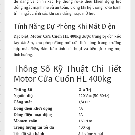
dễ dàng và chính xác. Hệ thống rờ-le điều khiển động lực
đóng ngắt mạnh mẽ và an toàn, trong khi hệ thống rờ-le hành
trình ngắt chính xác khi cửa đóng hoặc mở hết.
Tính Năng Dự Phòng Khi Mất Điện
Đặc biệt,
được trang bị xích kéo
Motor Cửa Cuốn HL 400kg
tay dài 3m, cho phép đóng mở cửa thủ công trong trường
hợp mất điện, đảm bảo tính linh hoạt và tiện lợi trong mọi
tình huống.
Thông Số Kỹ Thuật Chi Tiết
Motor Cửa Cuốn HL 400kg
Thông Số
Giá Trị
220 Vac (50-60Hz)
Nguồn điện
1/4 HP
Công suất
4A
Dòng điện khởi động
2A
Dòng điện hoạt động
168 N.m
Momen xoắn
400 Kg
Trọng lượng tải tối đa
5.4 vòng/phút
Tốc độ vận hành