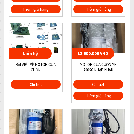
Thêm giỏ hàng
Thêm giỏ hàng
Liên hệ
12.900.000 VND
BÀI VIẾT VỀ MOTOR CỬA
MOTOR CỬA CUỐN YH
CUỐN
700KG NHẬP KHẨU
Chi tiết
Chi tiết
Thêm giỏ hàng