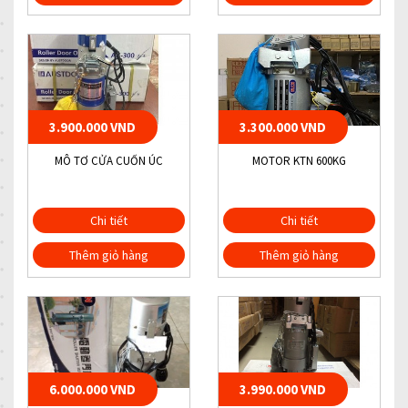
3.900.000 VND
3.300.000 VND
MÔ TƠ CỬA CUỐN ÚC
MOTOR KTN 600KG
Chi tiết
Chi tiết
Thêm giỏ hàng
Thêm giỏ hàng
6.000.000 VND
3.990.000 VND