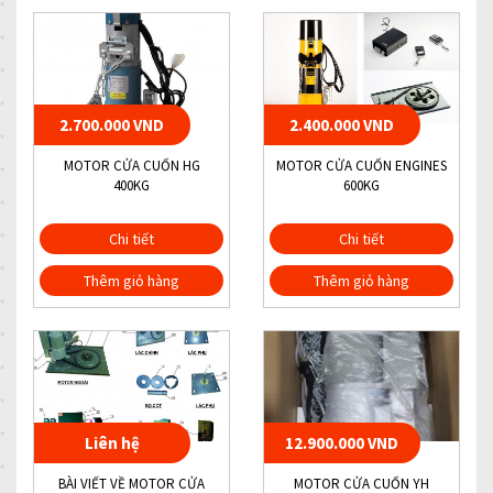
2.700.000 VND
2.400.000 VND
MOTOR CỬA CUỐN HG
MOTOR CỬA CUỐN ENGINES
400KG
600KG
Chi tiết
Chi tiết
Thêm giỏ hàng
Thêm giỏ hàng
Liên hệ
12.900.000 VND
BÀI VIẾT VỀ MOTOR CỬA
MOTOR CỬA CUỐN YH