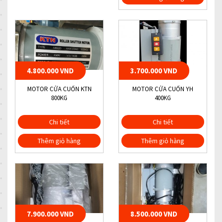
4.800.000 VND
3.700.000 VND
MOTOR CỬA CUỐN KTN
MOTOR CỬA CUỐN YH
800KG
400KG
Chi tiết
Chi tiết
Thêm giỏ hàng
Thêm giỏ hàng
7.900.000 VND
8.500.000 VND