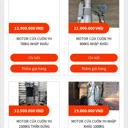
12.900.000 VND
13.900.000 VND
MOTOR CỬA CUỐN YH
MOTOR CỬA CUỐN YH
700KG NHẬP KHẨU
800KG NHẬP KHẨU
Chi tiết
Chi tiết
Thêm giỏ hàng
Thêm giỏ hàng
32.500.000 VND
19.000.000 VND
MOTOR CỬA CUỐN YH
MOTOR CỬA CUỐN YH NHẬP
1500KG THÂN ĐỨNG
KHẨU 1000KG