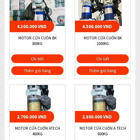
4.300.000 VND
4.500.000 VND
MOTOR CỬA CUỐN BK
MOTOR CỬA CUỐN BK
800KG
1000KG
Chi tiết
Chi tiết
Thêm giỏ hàng
Thêm giỏ hàng
2.700.000 VND
2.800.000 VND
MOTOR CỬA CUỐN ATECH
MOTOR CỬA CUỐN A TECH
400KG
600KG