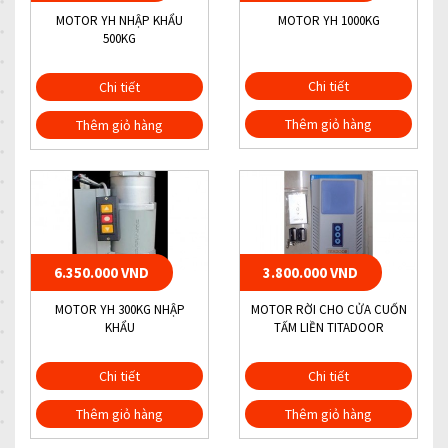
MOTOR YH NHẬP KHẨU
MOTOR YH 1000KG
500KG
Chi tiết
Chi tiết
Thêm giỏ hàng
Thêm giỏ hàng
6.350.000 VND
3.800.000 VND
MOTOR YH 300KG NHẬP
MOTOR RỜI CHO CỬA CUỐN
KHẨU
TẤM LIỀN TITADOOR
Chi tiết
Chi tiết
Thêm giỏ hàng
Thêm giỏ hàng