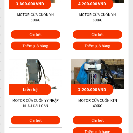
3.800.000 VND
4.200.000 VND
MOTOR CỬA CUỐN YH
MOTOR CỬA CUỐN YH
500KG
600KG
Chi tiết
Chi tiết
Thêm giỏ hàng
Thêm giỏ hàng
Liên hệ
3.200.000 VND
MOTOR CỬA CUỐN YY NHẬP
MOTOR CỬA CUỐN KTN
KHẨU ĐÀI LOAN
400KG
Chi tiết
Chi tiết
Thêm giỏ hàng