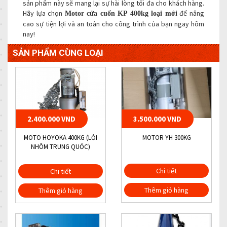
sản phẩm này sẽ mang lại sự hài lòng tối đa cho khách hàng.
Hãy lựa chọn
để nâng
Motor cửa cuốn KP 400kg loại mới
cao sự tiện lợi và an toàn cho công trình của bạn ngay hôm
nay!
SẢN PHẨM CÙNG LOẠI
2.400.000 VND
3.500.000 VND
MOTO HOYOKA 400KG (LỎI
MOTOR YH 300KG
NHÔM TRUNG QUỐC)
Chi tiết
Chi tiết
Thêm giỏ hàng
Thêm giỏ hàng