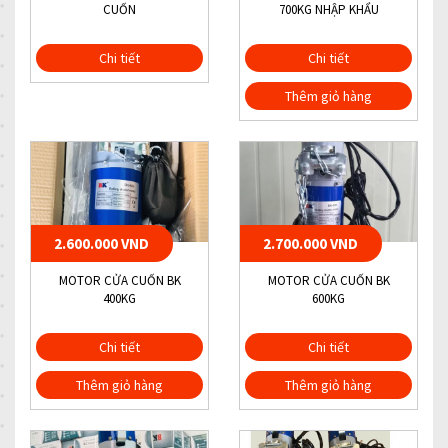
CUỐN
700KG NHẬP KHẨU
Chi tiết
Chi tiết
Thêm giỏ hàng
2.600.000 VND
2.700.000 VND
MOTOR CỬA CUỐN BK
MOTOR CỬA CUỐN BK
400KG
600KG
Chi tiết
Chi tiết
Thêm giỏ hàng
Thêm giỏ hàng