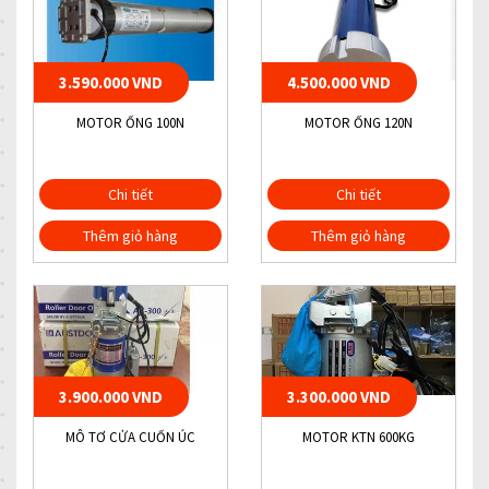
3.590.000 VND
4.500.000 VND
MOTOR ỐNG 100N
MOTOR ỐNG 120N
Chi tiết
Chi tiết
Thêm giỏ hàng
Thêm giỏ hàng
3.900.000 VND
3.300.000 VND
MÔ TƠ CỬA CUỐN ÚC
MOTOR KTN 600KG