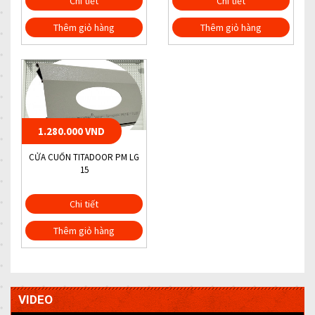
Chi tiết
Chi tiết
Thêm giỏ hàng
Thêm giỏ hàng
1.280.000 VND
CỬA CUỐN TITADOOR PM LG
15
Chi tiết
Thêm giỏ hàng
VIDEO