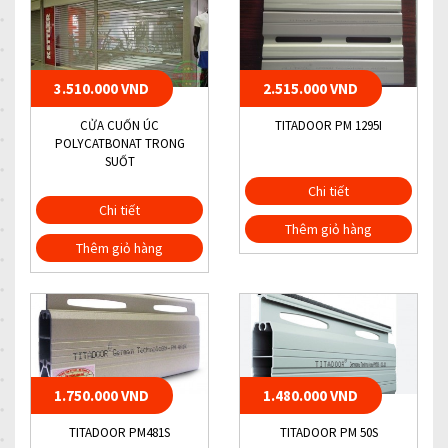
3.510.000 VND
2.515.000 VND
CỬA CUỐN ÚC
TITADOOR PM 1295I
POLYCATBONAT TRONG
SUỐT
Chi tiết
Chi tiết
Thêm giỏ hàng
Thêm giỏ hàng
1.750.000 VND
1.480.000 VND
TITADOOR PM481S
TITADOOR PM 50S