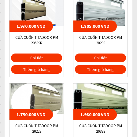
1.930.000 VND
1.805.000 VND
CỬA CUỐN TITADOOR PM
CỬA CUỐN TITADOOR PM
2059SR
2029S
Chi tiết
Chi tiết
Thêm giỏ hàng
Thêm giỏ hàng
1.750.000 VND
1.980.000 VND
CỬA CUỐN TITADOOR PM
CỬA CUỐN TITADOOR PM
2022S
2039S