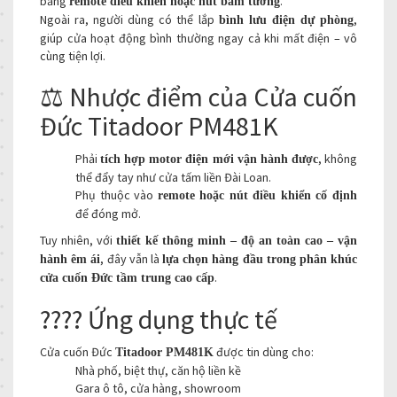
bằng
.
remote điều khiển hoặc nút bấm tường
Ngoài ra, người dùng có thể lắp
,
bình lưu điện dự phòng
giúp cửa hoạt động bình thường ngay cả khi mất điện – vô
cùng tiện lợi.
⚖️ Nhược điểm của Cửa cuốn
Đức Titadoor PM481K
Phải
, không
tích hợp motor điện mới vận hành được
thể đẩy tay như cửa tấm liền Đài Loan.
Phụ thuộc vào
remote hoặc nút điều khiển cố định
để đóng mở.
Tuy nhiên, với
thiết kế thông minh – độ an toàn cao – vận
, đây vẫn là
hành êm ái
lựa chọn hàng đầu trong phân khúc
.
cửa cuốn Đức tầm trung cao cấp
???? Ứng dụng thực tế
Cửa cuốn Đức
được tin dùng cho:
Titadoor PM481K
Nhà phố, biệt thự, căn hộ liền kề
Gara ô tô, cửa hàng, showroom