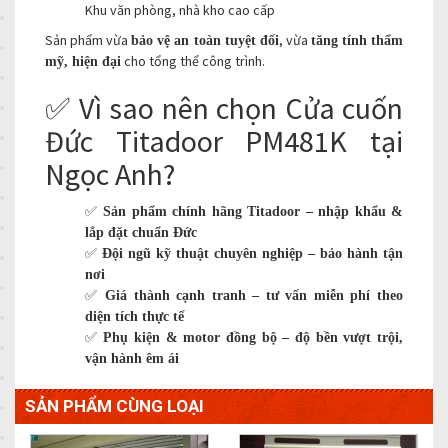
Khu văn phòng, nhà kho cao cấp
Sản phẩm vừa
, vừa
bảo vệ an toàn tuyệt đối
tăng tính thẩm
cho tổng thể công trình.
mỹ, hiện đại
✅ Vì sao nên chọn Cửa cuốn
Đức Titadoor PM481K tại
Ngọc Anh?
✅
Sản phẩm chính hãng Titadoor – nhập khẩu &
lắp đặt chuẩn Đức
✅
Đội ngũ kỹ thuật chuyên nghiệp – bảo hành tận
nơi
✅
Giá thành cạnh tranh – tư vấn miễn phí theo
diện tích thực tế
✅
Phụ kiện & motor đồng bộ – độ bền vượt trội,
vận hành êm ái
SẢN PHẨM CÙNG LOẠI