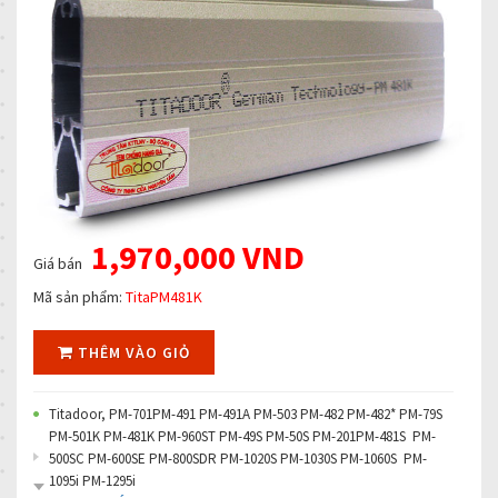
1,970,000 VND
Giá bán
Mã sản phẩm:
TitaPM481K
THÊM VÀO GIỎ
Titadoor, PM-701PM-491 PM-491A PM-503 PM-482 PM-482* PM-79S
PM-501K PM-481K PM-960ST PM-49S PM-50S PM-201PM-481S PM-
500SC PM-600SE PM-800SDR PM-1020S PM-1030S PM-1060S PM-
1095i PM-1295i