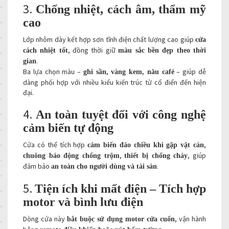
3.
Chống nhiệt, cách âm, thẩm mỹ
cao
Lớp nhôm dày kết hợp sơn tĩnh điện chất lượng cao giúp
cửa
, đồng thời giữ
cách nhiệt tốt
màu sắc bền đẹp theo thời
.
gian
Ba lựa chọn màu –
– giúp dễ
ghi sần, vàng kem, nâu café
dàng phối hợp với nhiều kiểu kiến trúc từ cổ điển đến hiện
đại.
4.
An toàn tuyệt đối với công nghệ
cảm biến tự động
Cửa có thể tích hợp
,
cảm biến đảo chiều khi gặp vật cản
,
, giúp
chuông báo động chống trộm
thiết bị chống cháy
đảm bảo
.
an toàn cho người dùng và tài sản
5.
Tiện ích khi mất điện – Tích hợp
motor và bình lưu điện
Dòng cửa này
, vận hành
bắt buộc sử dụng motor cửa cuốn