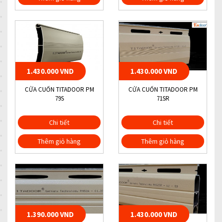
1.430.000 VND
1.430.000 VND
CỬA CUỐN TITADOOR PM
CỬA CUỐN TITADOOR PM
79S
71SR
Chi tiết
Chi tiết
Thêm giỏ hàng
Thêm giỏ hàng
1.390.000 VND
1.430.000 VND