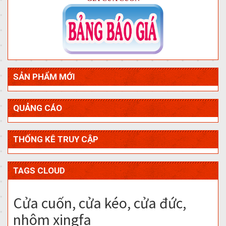
SẢN PHẨM MỚI
QUẢNG CÁO
THỐNG KÊ TRUY CẬP
TAGS CLOUD
Cửa cuốn, cửa kéo, cửa đức,
nhôm xingfa