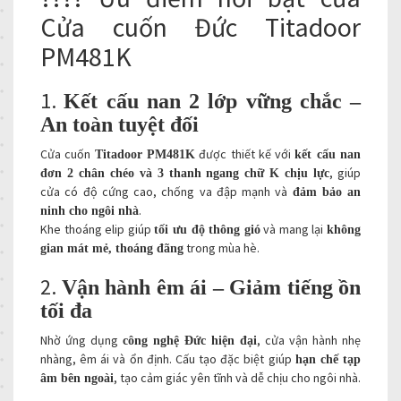
Cửa cuốn Đức Titadoor
PM481K
1.
Kết cấu nan 2 lớp vững chắc –
An toàn tuyệt đối
Cửa cuốn
được thiết kế với
Titadoor PM481K
kết cấu nan
, giúp
đơn 2 chân chéo và 3 thanh ngang chữ K chịu lực
cửa có độ cứng cao, chống va đập mạnh và
đảm bảo an
.
ninh cho ngôi nhà
Khe thoáng elip giúp
và mang lại
tối ưu độ thông gió
không
trong mùa hè.
gian mát mẻ, thoáng đãng
2.
Vận hành êm ái – Giảm tiếng ồn
tối đa
Nhờ ứng dụng
, cửa vận hành nhẹ
công nghệ Đức hiện đại
nhàng, êm ái và ổn định. Cấu tạo đặc biệt giúp
hạn chế tạp
, tạo cảm giác yên tĩnh và dễ chịu cho ngôi nhà.
âm bên ngoài