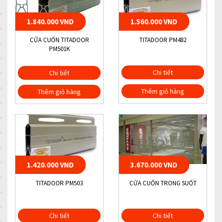
1.840.000 VND
1.560.000 VND
CỬA CUỐN TITADOOR
TITADOOR PM482
PM501K
Chi tiết
Chi tiết
Thêm giỏ hàng
Thêm giỏ hàng
1.420.000 VND
3.670.000 VND
TITADOOR PM503
CỬA CUỐN TRONG SUỐT
Chi tiết
Chi tiết