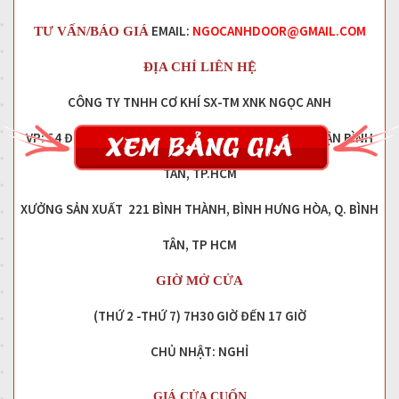
EMAIL:
NGOCANHDOOR@GMAIL.COM
TƯ VẤN/BÁO GIÁ
ĐỊA CHỈ LIÊN HỆ
CÔNG TY TNHH CƠ KHÍ SX-TM XNK NGỌC ANH
VP: 54 ĐƯỜNG SỐ 11, PHƯỜNG BÌNH HƯNG HÒA, QUẬN BÌNH
TÂN, TP.HCM
XƯỞNG SẢN XUẤT 221 BÌNH THÀNH, BÌNH HƯNG HÒA, Q. BÌNH
TÂN, TP HCM
GIỜ MỞ CỬA
(THỨ 2 -THỨ 7) 7H30 GIỜ ĐẾN 17 GIỜ
CHỦ NHẬT: NGHỈ
GIÁ CỬA CUỐN