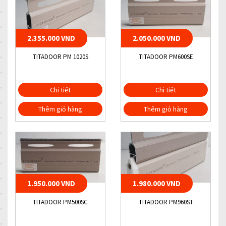
2.355.000 VND
2.050.000 VND
TITADOOR PM 1020S
TITADOOR PM600SE
Chi tiết
Chi tiết
Thêm giỏ hàng
Thêm giỏ hàng
1.950.000 VND
1.980.000 VND
TITADOOR PM500SC
TITADOOR PM960ST