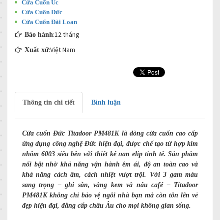
Cửa Cuốn Úc
Cửa Cuốn Đức
Cửa Cuốn Đài Loan
:12 tháng
Bảo hành
:Việt Nam
Xuất xứ
Thông tin chi tiết
Bình luận
Cửa cuốn Đức Titadoor PM481K là dòng cửa cuốn cao cấp
ứng dụng công nghệ Đức hiện đại, được chế tạo từ hợp kim
nhôm 6003 siêu bền với thiết kế nan elip tinh tế. Sản phẩm
nổi bật nhờ khả năng vận hành êm ái, độ an toàn cao và
khả năng cách âm, cách nhiệt vượt trội. Với 3 gam màu
sang trọng – ghi sần, vàng kem và nâu café – Titadoor
PM481K không chỉ bảo vệ ngôi nhà bạn mà còn tôn lên vẻ
đẹp hiện đại, đẳng cấp châu Âu cho mọi không gian sống.