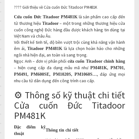
???? Giới thiệu về Cửa cuốn Đức Titadoor PM481K
là sản phẩm cao cấp đến
Cửa cuốn Đức Titadoor PM481K
từ thương hiệu
– một trong những thương hiệu cửa
Titadoor
cuốn công nghệ Đức hàng đầu được khách hàng tin dùng tại
Việt Nam và châu Âu.
Với thiết kế tinh tế, độ bền vượt trội cùng khả năng vận hành
êm ái,
là lựa chọn hoàn hảo cho những
Titadoor PM481K
ngôi nhà hiện đại, an toàn và sang trọng.
Ngọc Anh – đơn vị phân phối
cửa cuốn Titadoor chính hãng
– hiện cung cấp đa dạng mẫu mã như
PM481K, PM701,
, đáp ứng mọi
PM491, PM600SE, PM1020S, PM1060S…
nhu cầu từ dân dụng đến công trình cao cấp.
⚙️ Thông số kỹ thuật chi tiết
Cửa cuốn Đức Titadoor
PM481K
Đặc điểm kỹ
Thông tin chi tiết
thuật