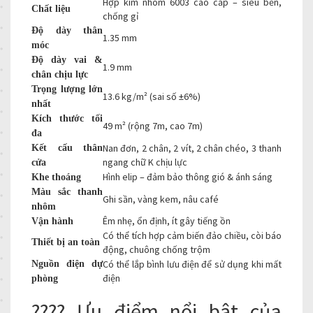
Hợp kim nhôm 6003 cao cấp – siêu bền,
Chất liệu
chống gỉ
Độ dày thân
1.35 mm
móc
Độ dày vai &
1.9 mm
chân chịu lực
Trọng lượng lớn
13.6 kg/m² (sai số ±6%)
nhất
Kích thước tối
49 m² (rộng 7m, cao 7m)
đa
Nan đơn, 2 chân, 2 vít, 2 chân chéo, 3 thanh
Kết cấu thân
ngang chữ K chịu lực
cửa
Hình elip – đảm bảo thông gió & ánh sáng
Khe thoáng
Màu sắc thanh
Ghi sần, vàng kem, nâu café
nhôm
Êm nhẹ, ổn định, ít gây tiếng ồn
Vận hành
Có thể tích hợp cảm biến đảo chiều, còi báo
Thiết bị an toàn
động, chuông chống trộm
Có thể lắp bình lưu điện để sử dụng khi mất
Nguồn điện dự
điện
phòng
???? Ưu điểm nổi bật của