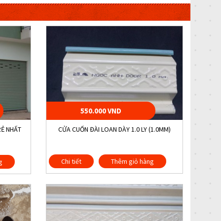
550.000 VND
RẺ NHẤT
CỬA CUỐN ĐÀI LOAN DÀY 1.0 LY (1.0MM)
Chi tiết
Thêm giỏ hàng
g