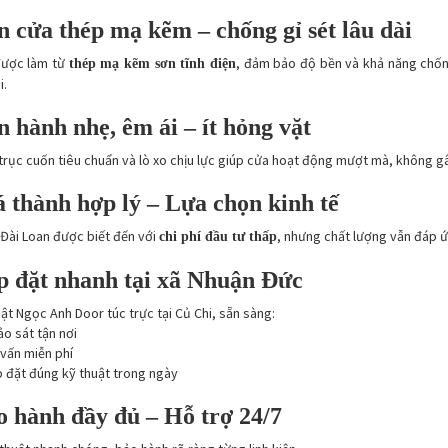
 cửa thép mạ kẽm – chống gỉ sét lâu dài
được làm từ
, đảm bảo độ bền và khả năng chống
thép mạ kẽm sơn tĩnh điện
i.
 hành nhẹ, êm ái – ít hỏng vặt
trục cuốn tiêu chuẩn và lò xo chịu lực giúp cửa hoạt động mượt mà, không gâ
 thành hợp lý – Lựa chọn kinh tế
Đài Loan được biết đến với
, nhưng chất lượng vẫn đáp ứ
chi phí đầu tư thấp
 đặt nhanh tại xã Nhuận Đức
ật Ngọc Anh Door túc trực tại Củ Chi, sẵn sàng:
o sát tận nơi
vấn miễn phí
 đặt đúng kỹ thuật trong ngày
 hành đầy đủ – Hỗ trợ 24/7