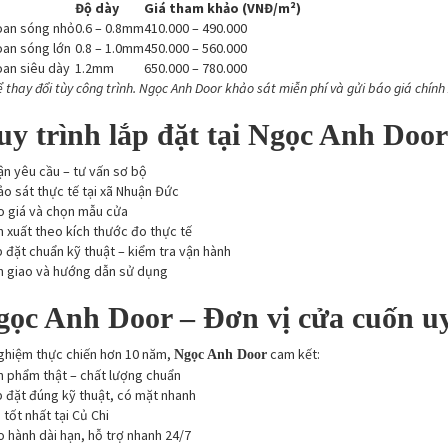
Độ dày
Giá tham khảo (VNĐ/m²)
oan sóng nhỏ
0.6 – 0.8mm
410.000 – 490.000
oan sóng lớn
0.8 – 1.0mm
450.000 – 560.000
oan siêu dày
1.2mm
650.000 – 780.000
ể thay đổi tùy công trình. Ngọc Anh Door khảo sát miễn phí và gửi báo giá chính
uy trình lắp đặt tại Ngọc Anh Door
n yêu cầu – tư vấn sơ bộ
o sát thực tế tại xã Nhuận Đức
o giá và chọn mẫu cửa
 xuất theo kích thước đo thực tế
 đặt chuẩn kỹ thuật – kiểm tra vận hành
n giao và hướng dẫn sử dụng
gọc Anh Door – Đơn vị cửa cuốn uy
nghiệm thực chiến hơn 10 năm,
cam kết:
Ngọc Anh Door
n phẩm thật – chất lượng chuẩn
 đặt đúng kỹ thuật, có mặt nhanh
 tốt nhất tại Củ Chi
 hành dài hạn, hỗ trợ nhanh 24/7