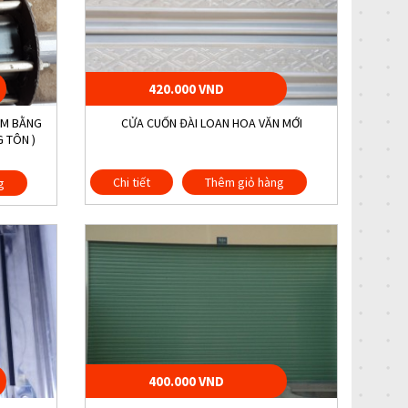
420.000 VND
ÀM BẰNG
CỬA CUỐN ĐÀI LOAN HOA VĂN MỚI
 TÔN )
Chi tiết
Thêm giỏ hàng
g
400.000 VND