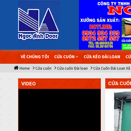
VỀ CHÚNG TÔI
CỬA CUỐN
CỬA KÉO ĐÀI LOAN
CỬ
Home
Cửa cuốn
Cửa cuốn Đài loan
Cửa Cuốn Đài Loan Xã
CỬA CUỐN
VIDEO