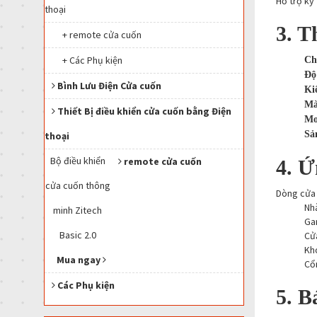
Hỗ trợ kỹ
thoại
3. T
+ remote cửa cuốn
+ Các Phụ kiện
Chấ
Độ
Bình Lưu Điện Cửa cuốn
Ki
Mà
Thiết Bị điều khiển cửa cuốn bằng Điện
Mo
Sả
thoại
Bộ điều khiển
remote cửa cuốn
4. Ứ
cửa cuốn thông
Dòng cửa 
Nhà
minh Zitech
Gar
Basic 2.0
Cử
Kh
Mua ngay
Cổn
Các Phụ kiện
5. B