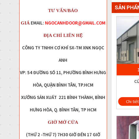
SẢN PHẨ
TƯ VẤN/BÁO
EMAIL:
NGOCANHDOOR@GMAIL.COM
GIÁ
ĐỊA CHỈ LIÊN HỆ
CÔNG TY TNHH CƠ KHÍ SX-TM XNK NGỌC
ANH
VP: 54 ĐƯỜNG SỐ 11, PHƯỜNG BÌNH HƯNG
CỬ
HÒA, QUẬN BÌNH TÂN, TP.HCM
XƯỞNG SẢN XUẤT 221 BÌNH THÀNH, BÌNH
Chi tiết
HƯNG HÒA, Q. BÌNH TÂN, TP HCM
GIỜ MỞ CỬA
(THỨ 2 -THỨ 7) 7H30 GIỜ ĐẾN 17 GIỜ