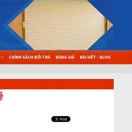
Ụ
CHÍNH SÁCH ĐỔI TRẢ
BẢNG GIÁ
BÀI VIẾT - BLOG
ệ