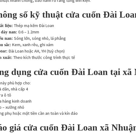
 thuật nhanh chóng, bảo hành rõ ràng từng linh kiện.
hông số kỹ thuật cửa cuốn Đài Lo
Thép mạ kẽm Đài Loan
t liệu:
0.6 – 1.2mm
 dày nan:
Sóng lớn, sóng nhỏ, lá phẳng
ểu nan:
Kem, xanh rêu, ghi xám
u sắc:
Đài Loan hoặc AH, YH (tuỳ chọn)
tor:
Theo kích thước công trình thực tế
n xuất:
ng dụng cửa cuốn Đài Loan tại x
này phù hợp cho:
 dân, nhà cấp 4
a ô tô
a hàng kinh doanh
o – xưởng nhỏ
g phụ hoặc mặt tiền cần an toàn và kín đáo
áo giá cửa cuốn Đài Loan xã Nhuậ