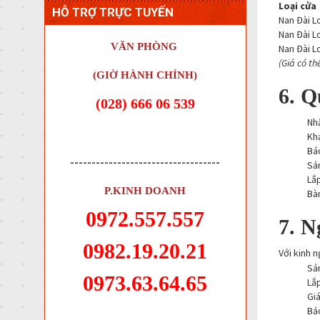
Loại cửa
HỖ TRỢ TRỰC TUYẾN
Nan Đài L
Nan Đài L
VĂN PHÒNG
Nan Đài L
(Giá có th
(GIỜ HÀNH CHÍNH)
6. Q
(028) 666 06 539
Nhậ
Khả
Bá
-----------------------------------
Sản
Lắp
P.KINH DOANH
Bà
0972.557.557
7. N
0982.19.20.21
Với kinh 
Sả
0973.63.64.65
Lắp
Giá
Bảo