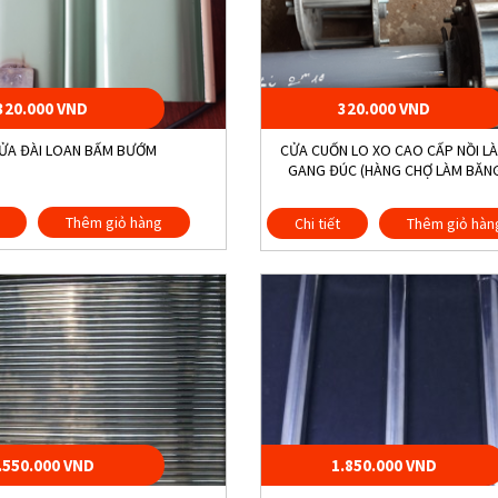
320.000 VND
320.000 VND
ỬA ĐÀI LOAN BẤM BƯỚM
CỬA CUỐN LO XO CAO CẤP NỒI L
GANG ĐÚC (HÀNG CHỢ LÀM BĂNG
Thêm giỏ hàng
Chi tiết
Thêm giỏ hàn
.550.000 VND
1.850.000 VND