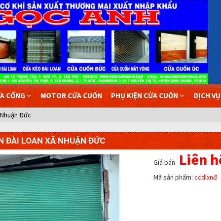
A CỔNG
MOTOR CỬA CUỐN
PHỤ KIỆN CỬA CUỐN
DỊCH V
 Nhuận Đức
 ĐÀI LOAN XÃ NHUẬN ĐỨC
Liên h
Giá bán
Mã sản phẩm:
ccdlxnđ