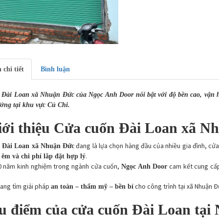
 chi tiết
Bình luận
Đài Loan xã Nhuận Đức của Ngọc Anh Door nổi bật với độ bền cao, vận h
ởng tại khu vực Củ Chi.
iới thiệu Cửa cuốn Đài Loan xã N
đang là lựa chọn hàng đầu của nhiều gia đình, cử
 Đài Loan xã Nhuận Đức
.
êm và chi phí lắp đặt hợp lý
0 năm kinh nghiệm trong ngành cửa cuốn,
cam kết cung cấ
Ngọc Anh Door
ang tìm giải pháp
cho công trình tại xã Nhuận Đ
an toàn – thẩm mỹ – bền bỉ
u điểm của cửa cuốn Đài Loan tại