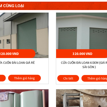
M CÙNG LOẠI
320.000 VND
320.000 VND
A CUỐN ĐÀI LOAN GIÁ RẺ
CỬA CUỐN ĐÀI LOAN 6 DEM (GIÁ 
SÀI GÒN )
Thêm giỏ hàng
Chi tiết
Thêm giỏ hàn