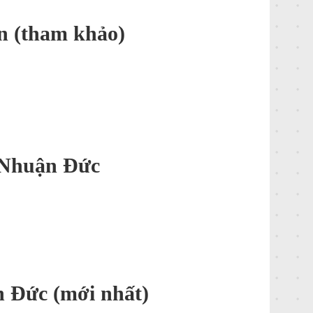
an (tham khảo)
ã Nhuận Đức
n Đức (mới nhất)