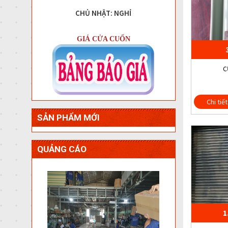
CHỦ NHẬT: NGHỈ
GIÁ CỬA CUỐN
C
Chi tiết
SẢN PHẨM MỚI
QUẢNG CÁO
1