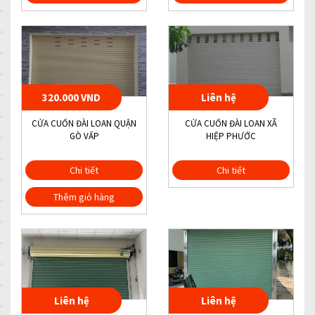
320.000 VND
Liên hệ
CỬA CUỐN ĐÀI LOAN QUẬN
CỬA CUỐN ĐÀI LOAN XÃ
GÒ VẤP
HIỆP PHƯỚC
Chi tiết
Chi tiết
Thêm giỏ hàng
Liên hệ
Liên hệ