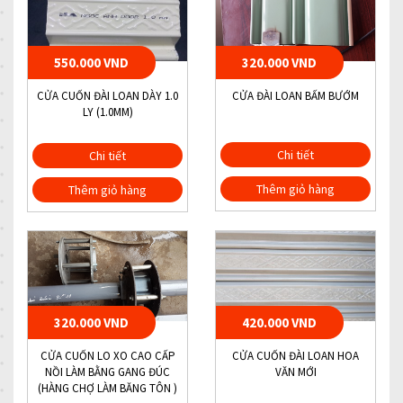
550.000 VND
320.000 VND
CỬA CUỐN ĐÀI LOAN DÀY 1.0
CỬA ĐÀI LOAN BẤM BƯỚM
LY (1.0MM)
Chi tiết
Chi tiết
Thêm giỏ hàng
Thêm giỏ hàng
320.000 VND
420.000 VND
CỬA CUỐN LO XO CAO CẤP
CỬA CUỐN ĐÀI LOAN HOA
NỒI LÀM BẰNG GANG ĐÚC
VĂN MỚI
(HÀNG CHỢ LÀM BĂNG TÔN )