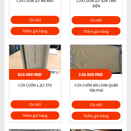
CỬA CUỐN 1LY MẠ MÀU
CỬA CUỐN 1LY SƠN TĨNH
ĐIỆN
Chi tiết
Chi tiết
Thêm giỏ hàng
Thêm giỏ hàng
610.000 VND
320.000 VND
CỬA CUỐN 1,2LY STĐ
CỬA CUỐN ĐÀI LOAN QUẬN
TÂN PHÚ
Chi tiết
Chi tiết
Thêm giỏ hàng
Thêm giỏ hàng