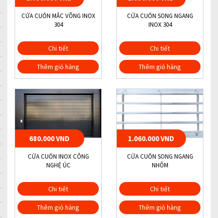
CỬA CUỐN MẮC VÕNG INOX
CỬA CUỐN SONG NGANG
304
INOX 304
Chi tiết
Chi tiết
Thêm giỏ hàng
Thêm giỏ hàng
680.000 VND
1.060.000 VND
CỬA CUỐN INOX CÔNG
CỬA CUỐN SONG NGANG
NGHỆ ÚC
NHÔM
Chi tiết
Chi tiết
Thêm giỏ hàng
Thêm giỏ hàng