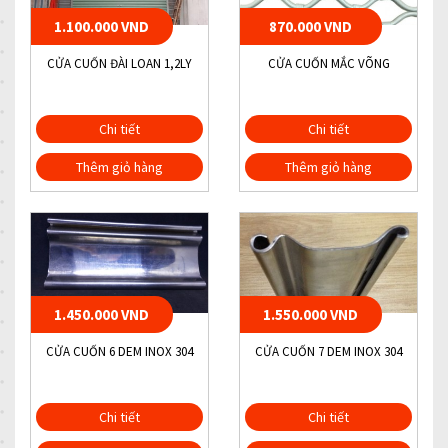
1.100.000 VND
870.000 VND
CỬA CUỐN ĐÀI LOAN 1,2LY
CỬA CUỐN MẮC VÕNG
Chi tiết
Chi tiết
Thêm giỏ hàng
Thêm giỏ hàng
1.450.000 VND
1.550.000 VND
CỬA CUỐN 6 DEM INOX 304
CỬA CUỐN 7 DEM INOX 304
Chi tiết
Chi tiết