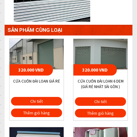
SẢN PHẨM CÙNG LOẠI
320.000 VND
320.000 VND
CỬA CUỐN ĐÀI LOAN GIÁ RẺ
CỬA CUỐN ĐÀI LOAN 6 DEM
(GIÁ RẺ NHẤT SÀI GÒN )
Chi tiết
Chi tiết
Thêm giỏ hàng
Thêm giỏ hàng