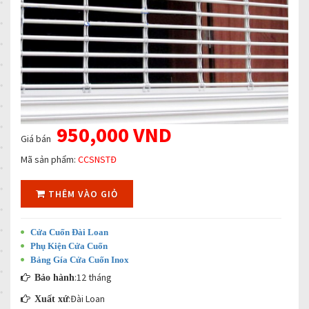
950,000 VND
Giá bán
Mã sản phẩm:
CCSNSTĐ
THÊM VÀO GIỎ
Cửa Cuốn Đài Loan
Phụ Kiện Cửa Cuốn
Bảng Gía Cửa Cuốn Inox
:12 tháng
Bảo hành
:Đài Loan
Xuất xứ