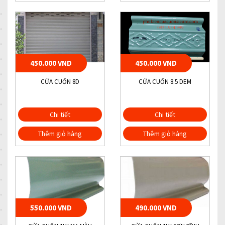
450.000 VND
450.000 VND
CỬA CUỐN 8D
CỬA CUỐN 8.5 DEM
Chi tiết
Chi tiết
Thêm giỏ hàng
Thêm giỏ hàng
550.000 VND
490.000 VND