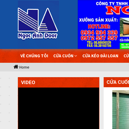
VỀ CHÚNG TÔI
CỬA CUỐN
CỬA KÉO ĐÀI LOAN
CỬ
Home
CỬA CUỐN
VIDEO