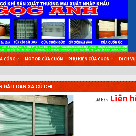
A CỔNG
MOTOR CỬA CUỐN
PHỤ KIỆN CỬA CUỐN
DỊCH V
 ĐÀI LOAN XÃ CỦ CHI
Liên h
Giá bán