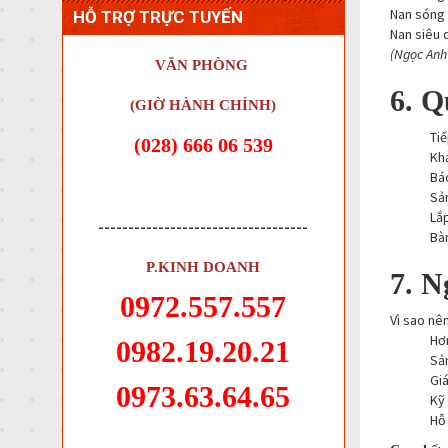
Nan sóng 
HỖ TRỢ TRỰC TUYẾN
Nan siêu 
(Ngọc Anh 
VĂN PHÒNG
6. Q
(GIỜ HÀNH CHÍNH)
Tiế
(028) 666 06 539
Khả
Bá
Sản
Lắp
-----------------------------------
Bà
P.KINH DOANH
7. N
0972.557.557
Vì sao nê
Hơ
0982.19.20.21
Sản
Giá
0973.63.64.65
Kỹ 
Hỗ 