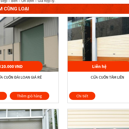
Đẹp – Bền – Ổn định – Giá hợp lý.
M CÙNG LOẠI
320.000 VND
Liên hệ
A CUỐN ĐÀI LOAN GIÁ RẺ
CỬA CUỐN TẤM LIỀN
Thêm giỏ hàng
Chi tiết