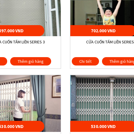
897.000 VND
702.000 VND
 CUỐN TẤM LIỀN SERIES 3
CỬA CUỐN TẤM LIỀN SERIES
Thêm giỏ hàng
Chi tiết
Thêm giỏ hàn
530.000 VND
530.000 VND