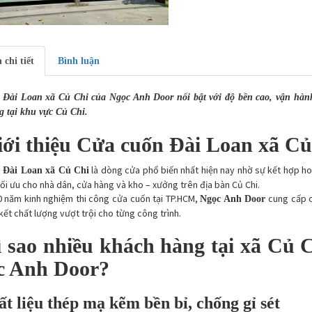
 chi tiết
Bình luận
Đài Loan xã Củ Chi của Ngọc Anh Door nổi bật với độ bền cao, vận hành
 tại khu vực Củ Chi.
iới thiệu Cửa cuốn Đài Loan xã Củ
là dòng cửa phổ biến nhất hiện nay nhờ sự kết hợp h
 Đài Loan xã Củ Chi
tối ưu cho nhà dân, cửa hàng và kho – xưởng trên địa bàn Củ Chi.
0 năm kinh nghiệm thi công cửa cuốn tại TP.HCM,
cung cấp c
Ngọc Anh Door
kết chất lượng vượt trội cho từng công trình.
ì sao nhiều khách hàng tại xã Củ
c Anh Door?
t liệu thép mạ kẽm bền bỉ, chống gỉ sét