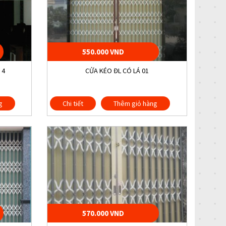
550.000 VND
 4
CỬA KÉO ĐL CÓ LÁ 01
g
Chi tiết
Thêm giỏ hàng
570.000 VND