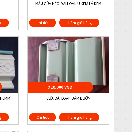
MẪU CỬA KÉO ĐÀI LOAN U KEM LÁ KEM
g
Chi tiết
Thêm giỏ hàng
320.000 VND
(1.0MM)
CỬA ĐÀI LOAN BẤM BƯỚM
g
Chi tiết
Thêm giỏ hàng