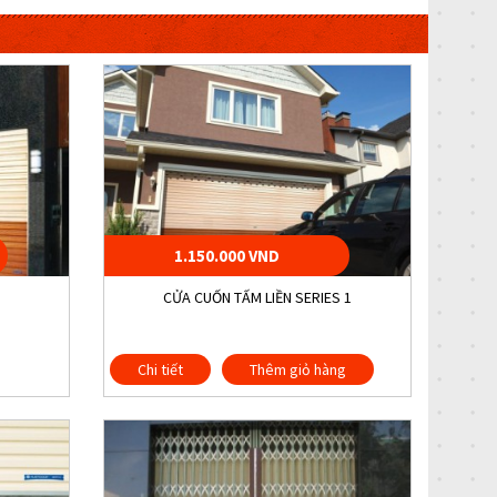
1.150.000 VND
CỬA CUỐN TẤM LIỀN SERIES 1
Chi tiết
Thêm giỏ hàng