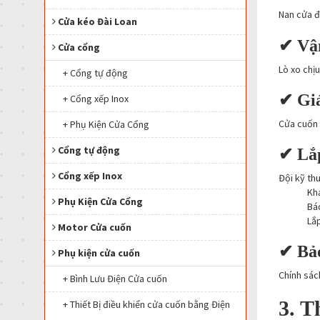
Nan cửa đ
Cửa kéo Đài Loan
✔ Vận
Cửa cổng
Lò xo chịu
+ Cổng tự động
✔ Giá
+ Cổng xếp Inox
Cửa cuốn 
+ Phụ Kiện Cửa Cổng
Cổng tự động
✔ Lắp
Cổng xếp Inox
Đội kỹ th
Khả
Phụ Kiện Cửa Cổng
Báo
Lắ
Motor Cửa cuốn
✔ Bảo
Phụ kiện cửa cuốn
Chính sác
+ Bình Lưu Điện Cửa cuốn
3. T
+ Thiết Bị điều khiển cửa cuốn bằng Điện