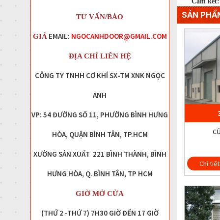
Cam kết:
SẢN PHẨ
TƯ VẤN/BÁO
EMAIL:
NGOCANHDOOR@GMAIL.COM
GIÁ
ĐỊA CHỈ LIÊN HỆ
CÔNG TY TNHH CƠ KHÍ SX-TM XNK NGỌC
ANH
VP: 54 ĐƯỜNG SỐ 11, PHƯỜNG BÌNH HƯNG
CỬ
HÒA, QUẬN BÌNH TÂN, TP.HCM
XƯỞNG SẢN XUẤT 221 BÌNH THÀNH, BÌNH
Chi tiết
HƯNG HÒA, Q. BÌNH TÂN, TP HCM
GIỜ MỞ CỬA
(THỨ 2 -THỨ 7) 7H30 GIỜ ĐẾN 17 GIỜ