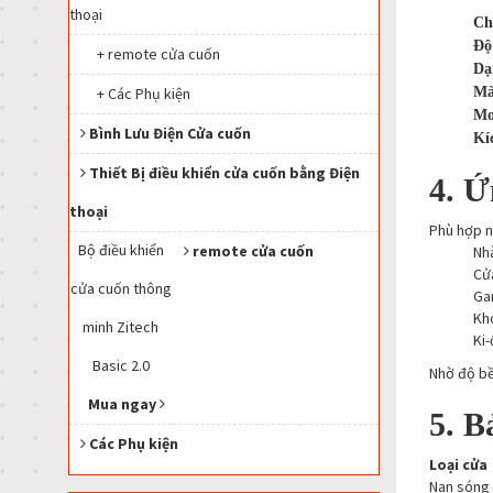
thoại
Chấ
Độ
+ remote cửa cuốn
Dạ
+ Các Phụ kiện
Mà
Mo
Bình Lưu Điện Cửa cuốn
Kí
Thiết Bị điều khiển cửa cuốn bằng Điện
4. Ứ
thoại
Phù hợp n
Bộ điều khiển
remote cửa cuốn
Nhà
Cử
cửa cuốn thông
Gar
Kh
minh Zitech
Ki-
Basic 2.0
Nhờ độ bề
Mua ngay
5. B
Các Phụ kiện
Loại cửa
Nan sóng 