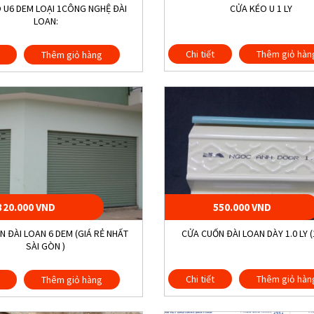
 U6 DEM LOẠI 1CÔNG NGHỆ ĐÀI
CỬA KÉO U 1 LY
LOAN:
Chi tiết
Thêm giỏ hàn
Thêm giỏ hàng
320.000 VND
550.000 VND
 ĐÀI LOAN 6 DEM (GIÁ RẺ NHẤT
CỬA CUỐN ĐÀI LOAN DÀY 1.0 LY 
SÀI GÒN )
Chi tiết
Thêm giỏ hàn
Thêm giỏ hàng