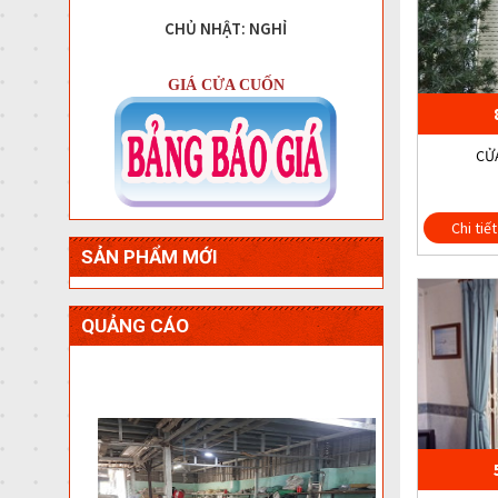
CHỦ NHẬT: NGHỈ
GIÁ CỬA CUỐN
CỬA
Chi tiết
SẢN PHẨM MỚI
QUẢNG CÁO