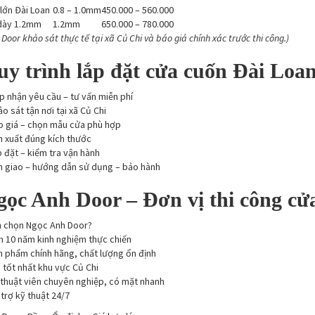
lớn Đài Loan
0.8 – 1.0mm
450.000 – 560.000
dày 1.2mm
1.2mm
650.000 – 780.000
Door khảo sát thực tế tại xã Củ Chi và báo giá chính xác trước thi công.)
uy trình lắp đặt cửa cuốn Đài Loa
p nhận yêu cầu – tư vấn miễn phí
o sát tận nơi tại xã Củ Chi
o giá – chọn mẫu cửa phù hợp
 xuất đúng kích thước
 đặt – kiểm tra vận hành
n giao – hướng dẫn sử dụng – bảo hành
gọc Anh Door – Đơn vị thi công cửa
n chọn Ngọc Anh Door?
n 10 năm kinh nghiệm thực chiến
 phẩm chính hãng, chất lượng ổn định
 tốt nhất khu vực Củ Chi
thuật viên chuyên nghiệp, có mặt nhanh
trợ kỹ thuật 24/7