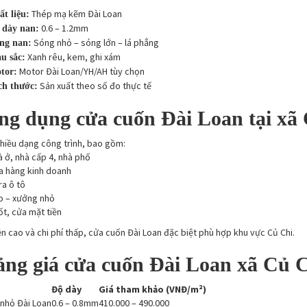
Thép mạ kẽm Đài Loan
t liệu:
0.6 – 1.2mm
 dày nan:
Sóng nhỏ – sóng lớn – lá phẳng
ng nan:
Xanh rêu, kem, ghi xám
u sắc:
Motor Đài Loan/YH/AH tùy chọn
tor:
Sản xuất theo số đo thực tế
ch thước:
ng dụng cửa cuốn Đài Loan tại xã
hiều dạng công trình, bao gồm:
 ở, nhà cấp 4, nhà phố
a hàng kinh doanh
a ô tô
o – xưởng nhỏ
ốt, cửa mặt tiền
n cao và chi phí thấp, cửa cuốn Đài Loan đặc biệt phù hợp khu vực Củ Chi.
ảng giá cửa cuốn Đài Loan xã Củ C
Độ dày
Giá tham khảo (VNĐ/m²)
nhỏ Đài Loan
0.6 – 0.8mm
410.000 – 490.000