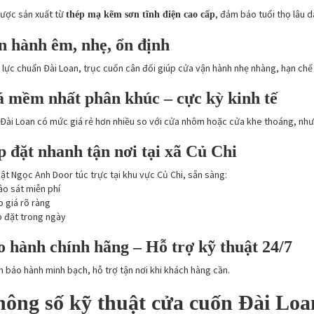
ược sản xuất từ
, đảm bảo tuổi thọ lâu dà
thép mạ kẽm sơn tĩnh điện cao cấp
 hành êm, nhẹ, ổn định
 lực chuẩn Đài Loan, trục cuốn cân đối giúp cửa vận hành nhẹ nhàng, hạn chế 
 mềm nhất phân khúc – cực kỳ kinh tế
Đài Loan có mức giá rẻ hơn nhiều so với cửa nhôm hoặc cửa khe thoáng, như
 đặt nhanh tận nơi tại xã Củ Chi
uật Ngọc Anh Door túc trực tại khu vực Củ Chi, sẵn sàng:
o sát miễn phí
 giá rõ ràng
p đặt trong ngày
 hành chính hãng – Hỗ trợ kỹ thuật 24/7
h bảo hành minh bạch, hỗ trợ tận nơi khi khách hàng cần.
hông số kỹ thuật cửa cuốn Đài Lo