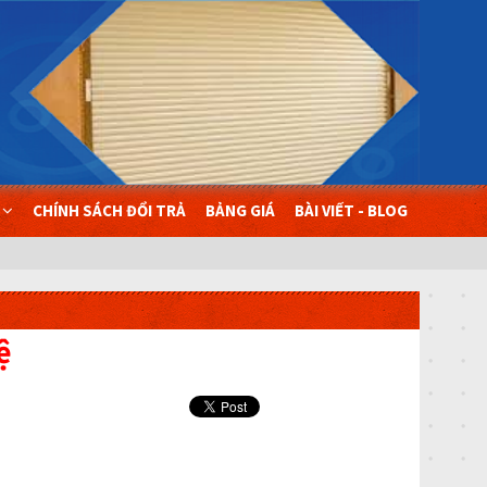
Ụ
CHÍNH SÁCH ĐỔI TRẢ
BẢNG GIÁ
BÀI VIẾT - BLOG
ệ