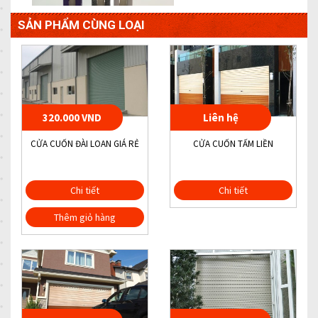
SẢN PHẨM CÙNG LOẠI
320.000 VND
Liên hệ
CỬA CUỐN ĐÀI LOAN GIÁ RẺ
CỬA CUỐN TẤM LIỀN
Chi tiết
Chi tiết
Thêm giỏ hàng