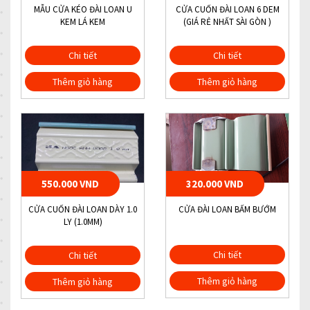
MẪU CỬA KÉO ĐÀI LOAN U
CỬA CUỐN ĐÀI LOAN 6 DEM
KEM LÁ KEM
(GIÁ RẺ NHẤT SÀI GÒN )
Chi tiết
Chi tiết
Thêm giỏ hàng
Thêm giỏ hàng
550.000 VND
320.000 VND
CỬA CUỐN ĐÀI LOAN DÀY 1.0
CỬA ĐÀI LOAN BẤM BƯỚM
LY (1.0MM)
Chi tiết
Chi tiết
Thêm giỏ hàng
Thêm giỏ hàng