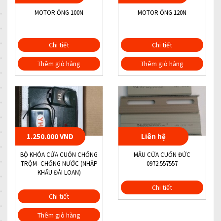
MOTOR ỐNG 100N
MOTOR ỐNG 120N
Chi tiết
Chi tiết
Thêm giỏ hàng
Thêm giỏ hàng
1.250.000 VND
Liên hệ
BỘ KHÓA CỬA CUỐN CHỐNG
MẪU CỬA CUỐN ĐỨC
TRỘM- CHỐNG NƯỚC (NHẬP
0972.557557
KHẨU ĐÀI LOAN)
Chi tiết
Chi tiết
Thêm giỏ hàng