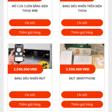
MỞ CỬA CUỐN BẰNG ĐIỆN
BẢNG ĐIỀU KHIỂN TRÊN ĐIỆN
THOẠI 900K
THOẠI
Chi tiết
Chi tiết
Thêm giỏ hàng
Thêm giỏ hàng
2.500.000 VND
2.500.000 VND
BẢNG ĐIỀU KHIỂN INUT
INUT SMARTPHONE
Chi tiết
Chi tiết
Thêm giỏ hàng
Thêm giỏ hàng