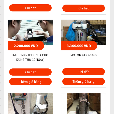
Chi tiết
Chi tiết
2.200.000 VND
3.300.000 VND
INUT SMARTPHONE ( CHO
MOTOR KTN 600KG
DÙNG THỬ 10 NGÀY)
Chi tiết
Chi tiết
Thêm giỏ hàng
Thêm giỏ hàng