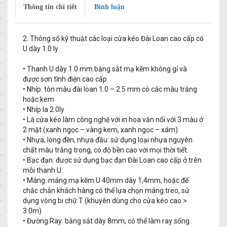
Thông tin chi tiết
Bình luận
2. Thông số kỹ thuật các loại cửa kéo Đài Loan cao cấp có
U dày 1.0 ly
• Thanh U dày 1.0 mm bằng sắt mạ kẽm không gỉ và
được sơn tĩnh điện cao cấp
• Nhíp: tôn màu đài loan 1.0 – 2.5 mm có các màu trắng
hoặc kem
• Nhíp la 2.0ly
• Lá cửa kéo làm công nghệ với in hoa văn nổi với 3 màu ở
2 mặt (xanh ngọc – vàng kem, xanh ngọc – xám)
• Nhựa, long đền, nhựa đầu: sử dụng loại nhựa nguyên
chất màu trắng trong, có độ bền cao với mọi thời tiết.
• Bạc đạn: được sử dụng bạc đạn Đài Loan cao cấp ở trên
mỗi thanh U.
• Máng: máng mạ kẽm U 40mm dày 1,4mm, hoặc để
chắc chắn khách hàng có thể lựa chọn máng treo, sử
dụng vòng bi chữ T (khuyên dùng cho cửa kéo cao >
3.0m)
• Đường Ray: bằng sắt dày 8mm, có thể làm ray sống