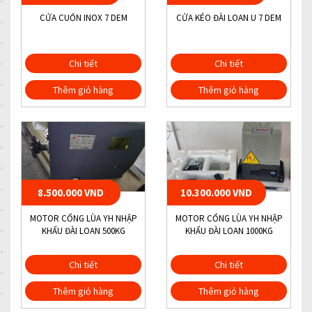
CỬA CUỐN INOX 7 DEM
CỬA KÉO ĐÀI LOAN U 7 DEM
Chi tiết
Chi tiết
Thêm giỏ hàng
Thêm giỏ hàng
8.500.000 VND
10.300.000 VND
MOTOR CỔNG LÙA YH NHẬP
MOTOR CỔNG LÙA YH NHẬP
KHẨU ĐÀI LOAN 500KG
KHẨU ĐÀI LOAN 1000KG
Chi tiết
Chi tiết
Thêm giỏ hàng
Thêm giỏ hàng