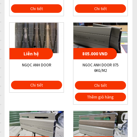
Chi tiết
Chi tiết
Liên hệ
805.000 VND
NGỌC ANH DOOR
NGOC ANH DOOR 075
6KG/M2
Chi tiết
Chi tiết
Thêm giỏ hàng