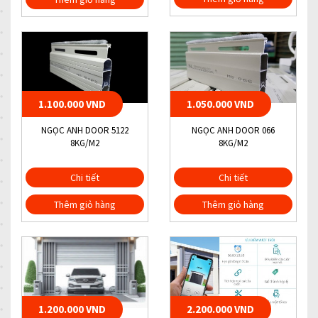
1.100.000 VND
1.050.000 VND
NGỌC ANH DOOR 5122
NGỌC ANH DOOR 066
8KG/M2
8KG/M2
Chi tiết
Chi tiết
Thêm giỏ hàng
Thêm giỏ hàng
1.200.000 VND
2.200.000 VND