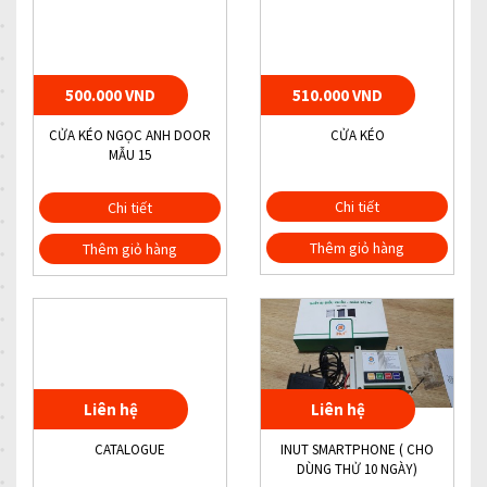
500.000 VND
510.000 VND
CỬA KÉO NGỌC ANH DOOR
CỬA KÉO
MẪU 15
Chi tiết
Chi tiết
Thêm giỏ hàng
Thêm giỏ hàng
Liên hệ
Liên hệ
CATALOGUE
INUT SMARTPHONE ( CHO
DÙNG THỬ 10 NGÀY)