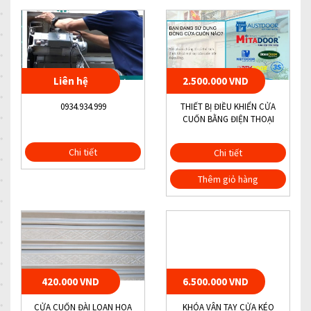
Liên hệ
2.500.000 VND
0934.934.999
THIẾT BỊ ĐIỀU KHIỂN CỬA
CUỐN BẰNG ĐIỆN THOẠI
Chi tiết
Chi tiết
Thêm giỏ hàng
420.000 VND
6.500.000 VND
CỬA CUỐN ĐÀI LOAN HOA
KHÓA VÂN TAY CỬA KÉO