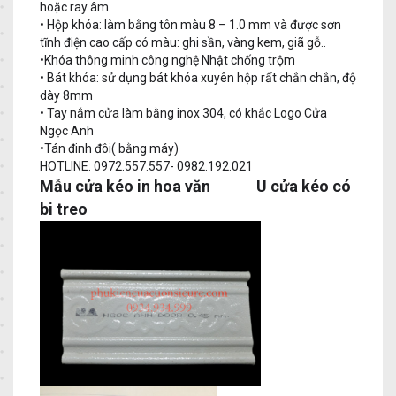
hoặc ray âm
• Hộp khóa: làm bằng tôn màu 8 – 1.0 mm và được sơn
tĩnh điện cao cấp có màu: ghi sần, vàng kem, giã gỗ..
•Khóa thông minh công nghệ Nhật chống trộm
• Bát khóa: sử dụng bát khóa xuyên hộp rất chắn chắn, độ
dày 8mm
• Tay nắm cửa làm bằng inox 304, có khắc Logo Cửa
Ngọc Anh
•Tán đinh đôi( bằng máy)
HOTLINE: 0972.557.557- 0982.192.021
Mẫu cửa kéo in hoa văn U cửa kéo có
bi treo