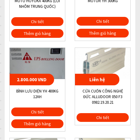
MOTO HOYOKA 400KG (LỎI
MOTOR YH 300KG
NHÔM TRUNG QUỐC)
Chi tiết
Chi tiết
Thêm giỏ hàng
Thêm giỏ hàng
2.800.000 VND
Liên hệ
BÌNH LƯU DIỆN YH 400KG
CỬA CUỐN CÔNG NGHỆ
12AH
ĐỨC ALLUDOOR 050 F3
0982.19.20.21
Chi tiết
Chi tiết
Thêm giỏ hàng