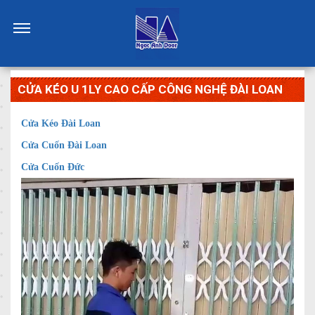
CỬA KÉO U 1LY CAO CẤP CÔNG NGHỆ ĐÀI LOAN
Cửa Kéo Đài Loan
Cửa Cuốn Đài Loan
Cửa Cuốn Đức