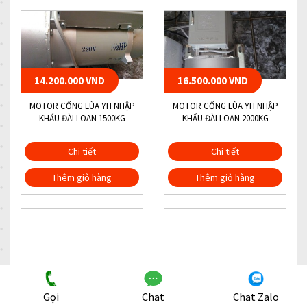
14.200.000 VND
16.500.000 VND
MOTOR CỔNG LÙA YH NHẬP
MOTOR CỔNG LÙA YH NHẬP
KHẨU ĐÀI LOAN 1500KG
KHẨU ĐÀI LOAN 2000KG
Chi tiết
Chi tiết
Thêm giỏ hàng
Thêm giỏ hàng
550.000 VND
9.500.000 VND
Gọi
Chat
Chat Zalo
REMOTE CỬA CỔNG YH 250
MOTOR CỬA CỔNG YH NHẬP