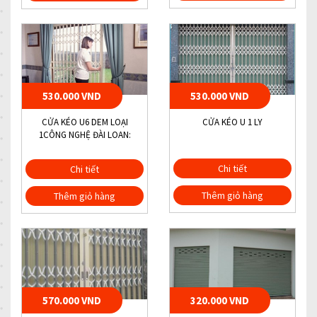
530.000 VND
530.000 VND
CỬA KÉO U6 DEM LOẠI
CỬA KÉO U 1 LY
1CÔNG NGHỆ ĐÀI LOAN:
Chi tiết
Chi tiết
Thêm giỏ hàng
Thêm giỏ hàng
570.000 VND
320.000 VND