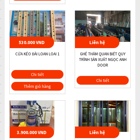
530.000 VND
Liên hệ
CỬA KÉO ĐÀI LOAN LOAI 1
GHÉ THĂM QUAN BIẾT QUY
TRÌNH SẢN XUẤT NGỌC ANH
DOOR
Chi tiết
Chi tiết
Thêm giỏ hàng
3.900.000 VND
Liên hệ