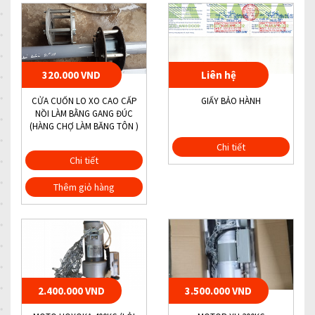
320.000 VND
Liên hệ
CỬA CUỐN LO XO CAO CẤP
GIẤY BẢO HÀNH
NỒI LÀM BẰNG GANG ĐÚC
(HÀNG CHỢ LÀM BĂNG TÔN )
Chi tiết
Chi tiết
Thêm giỏ hàng
2.400.000 VND
3.500.000 VND